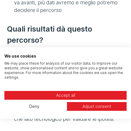
va avanti, più dati avremo e meglio potremo
decidere il percorso
Quali risultati dà questo
percorso?
comprendere l’idea del cliente stressandola
We use cookies
affinché si raggiunga una quadra tra gli obiettivi
We may place these for analysis of our visitor data, to improve our
website, show personalised content and to give you a great website
di business e i bisogni degli utenti;
experience. For more information about the cookies we use open the
settings.
ipotizzare le funzionalità del progetto perché
rispondano a bisogni e siano tecnologicamente
Accept all
sostenibili;
Deny
Adjust consent
avviare processi di “ricerca” sia lato utente
che lato tecnologico per validare le ipotesi.