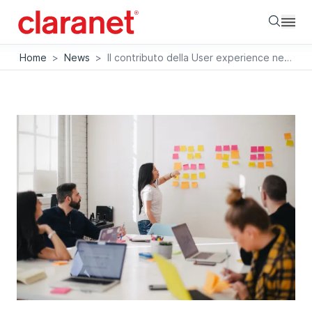
Searc
Home
>
News
>
Il contributo della User experience nei nostri team cross-funzionali