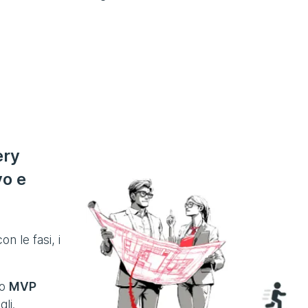
ery
vo e
n le fasi, i
uo
MVP
li.