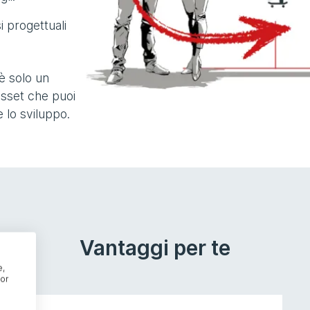
i progettuali
 è solo un
asset che puoi
 lo sviluppo.
Vantaggi per te
e,
or