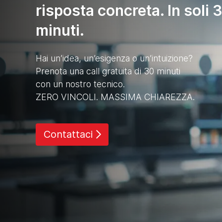
risposta concreta. In soli 
minuti.
Hai un’idea, un’esigenza o un’intuizione?
Prenota una call gratuita di 30 minuti
con un nostro tecnico.
ZERO VINCOLI. MASSIMA CHIAREZZA.
Contattaci