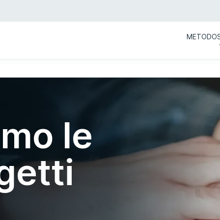
METODO
amo le
getti