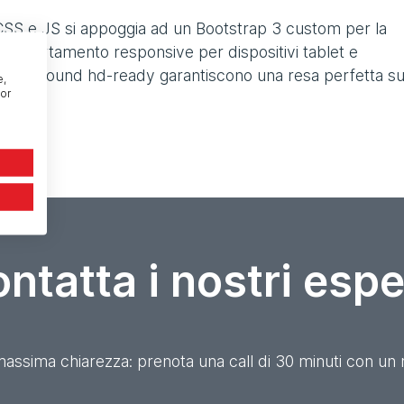
, CSS e JS si appoggia ad un Bootstrap 3 custom per la
 comportamento responsive per dispositivi tablet e
 background hd-ready garantiscono una resa perfetta s
e,
or
ntatta i nostri espe
massima chiarezza: prenota una call di 30 minuti con un 