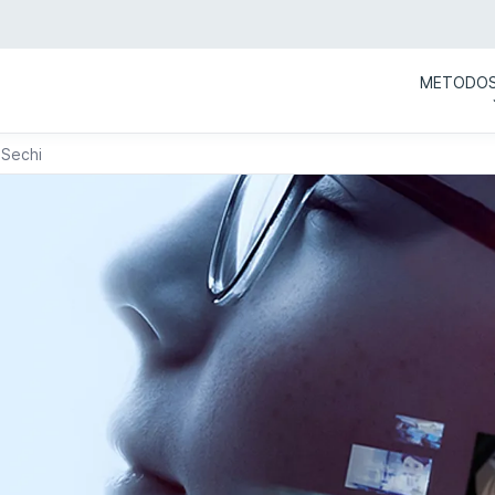
METODO
o Sechi