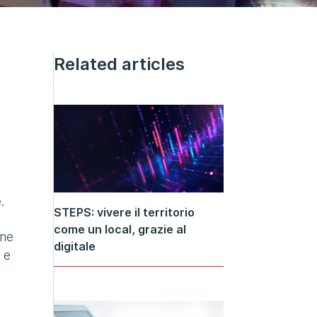
Related articles
e.
STEPS: vivere il territorio
come un local, grazie al
one
digitale
 e