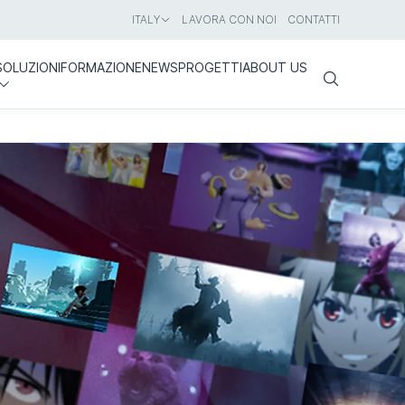
ITALY
LAVORA CON NOI
CONTATTI
SOLUZIONI
FORMAZIONE
NEWS
PROGETTI
ABOUT US
Search