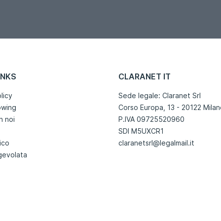
INKS
CLARANET IT
licy
Sede legale: Claranet Srl
owing
Corso Europa, 13 - 20122 Milan
n noi
P.IVA 09725520960
SDI M5UXCR1
ico
claranetsrl@legalmail.it
gevolata