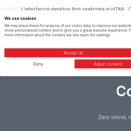
L’interfaccia desktop first realizzata in HTML
gestione delle griglie in modo da garantire un
We use cookies
smartphone. L’ausilio di asset SVG e immagini
We may place these for analysis of our visitor data, to improve our websit
show personalised content and to give you a great website experience. F
tutti i dispositivi con display ad alta densità.
more information about the cookies we use open the settings.
Accept all
Deny
Adjust consent
Co
Zero vincoli, 