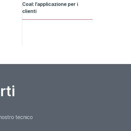
Coal: l’applicazione per i
clienti
u
rti
nostro tecnico