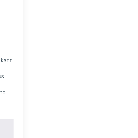
 kann
us
und