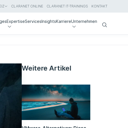
IZ
CLARANET ONLINE
CLARANET IT-TRAININGS
KONTAKT
nges
Expertise
Services
Insights
Karriere
Unternehmen
Search
Weitere Artikel
VMware-Alternativen: Diese