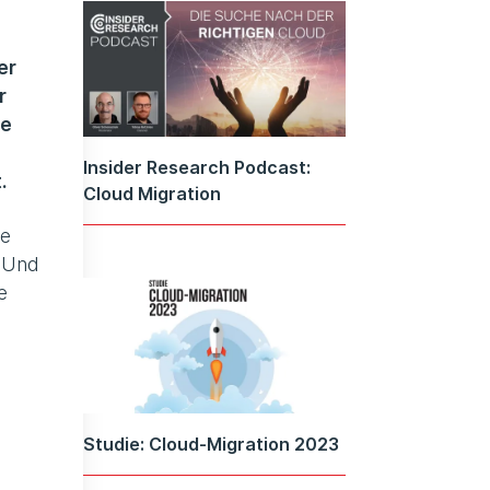
er
r
ie
Insider Research Podcast:
.
Cloud Migration
re
. Und
e
Studie: Cloud-Migration 2023