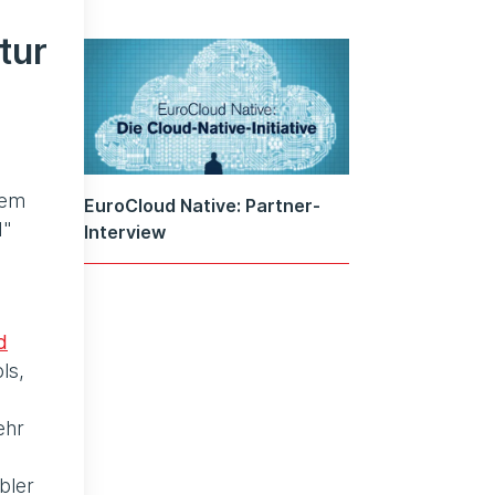
tur
dem
EuroCloud Native: Partner-
d"
Interview
d
ls,
ehr
bler