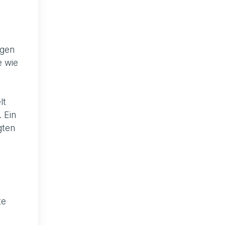
ngen
e wie
lt
 Ein
gten
te