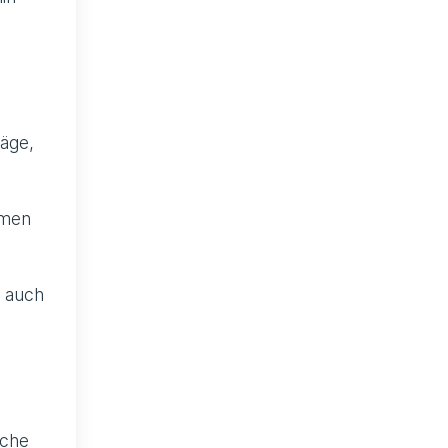
räge,
hmen
s auch
sche