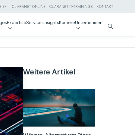
IZ
CLARANET ONLINE
CLARANET IT-TRAININGS
KONTAKT
nges
Expertise
Services
Insights
Karriere
Unternehmen
Search
Weitere Artikel
VMware-Alternativen: Diese