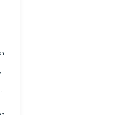
en
e
,
in