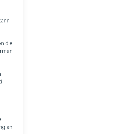
kann
n die
formen
n
d
e
ng an