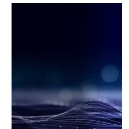
Plattformunabhängig
Claranet ist Cloud-agnostisch
Dank unserer Expertise im Cloud-
Management und in der Cloud-
Strategie sind wir in der Lage,
basierend auf Geschäftszielen sowie
den Anforderungen in Bezug auf
Leistung, Sicherheit, Compliance und
Kosten die beste Lösung zu
analysieren, zu empfehlen und zu
entwerfen – egal, ob Public, Private,
Hybrid oder Multi-Cloud.