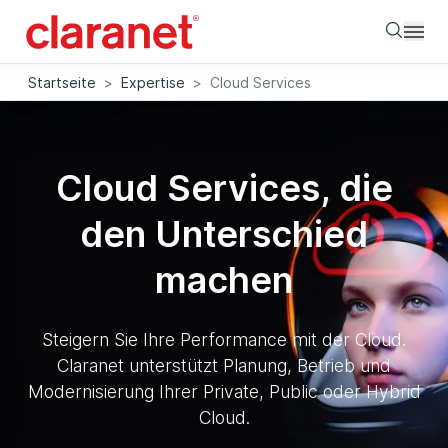
Searc
Startseite
>
Expertise
>
Cloud Services
Cloud Services, die
den Unterschied
machen
Steigern Sie Ihre Performance mit der Cloud.
Claranet unterstützt Planung, Betrieb und
Modernisierung Ihrer Private, Public oder Hybrid
Cloud.