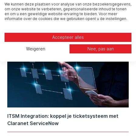
We kunnen deze plaatsen voor analyse van onze bezoekersgegevens,
om onze website te verbeteren, gepersonaliseerde inhoud te tonen
Cyberbeveiligingswet & WwkE: wat betekent dit
en om u een geweldige website-ervaring te bieden. Voor meer
informatie over de cookies die we gebruiken opent u de instellingen.
voor jouw organisatie?
Accepteer alles
Weigeren
Nee, pas aan
ITSM Integration: koppel je ticketsysteem met
Claranet ServiceNow