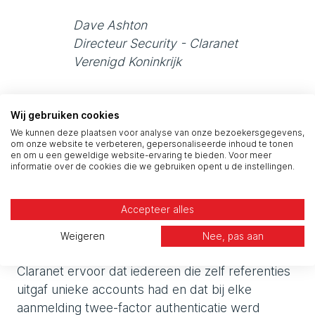
Dave Ashton
Directeur Security - Claranet
Verenigd Koninkrijk
Wij gebruiken cookies
De resultaten
We kunnen deze plaatsen voor analyse van onze bezoekersgegevens,
om onze website te verbeteren, gepersonaliseerde inhoud te tonen
en om u een geweldige website-ervaring te bieden. Voor meer
Claranet zorgde ervoor dat alle nieuwe en
informatie over de cookies die we gebruiken opent u de instellingen.
bestaande gegevens robuust en veilig werden
opgeslagen en niet konden worden gedeeld
Accepteer alles
tussen apparaten.
Weigeren
Nee, pas aan
Om het proces verder te beveiligen, zorgde
Claranet ervoor dat iedereen die zelf referenties
uitgaf unieke accounts had en dat bij elke
aanmelding twee-factor authenticatie werd