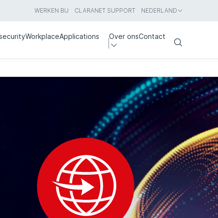
WERKEN BIJ
CLARANET SUPPORT
NEDERLAND
security
Workplace
Applications
Over ons
Contact
Search