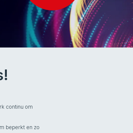
s!
rk continu om
um beperkt en zo