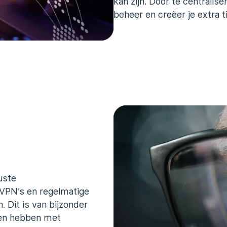
kan zijn. Door te centralis
beheer en creëer je extra ti
uste
, VPN’s en regelmatige
 Dit is van bijzonder
aken hebben met