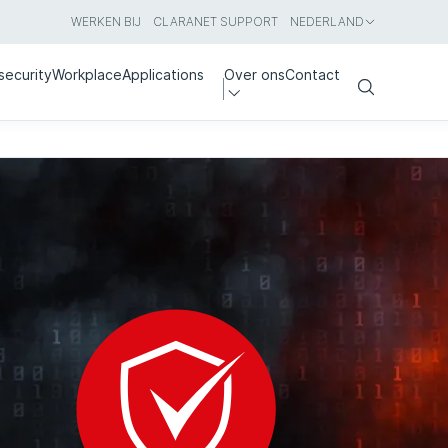
WERKEN BIJ
CLARANET SUPPORT
NEDERLAND
security
Workplace
Applications
Over ons
Contact
Search