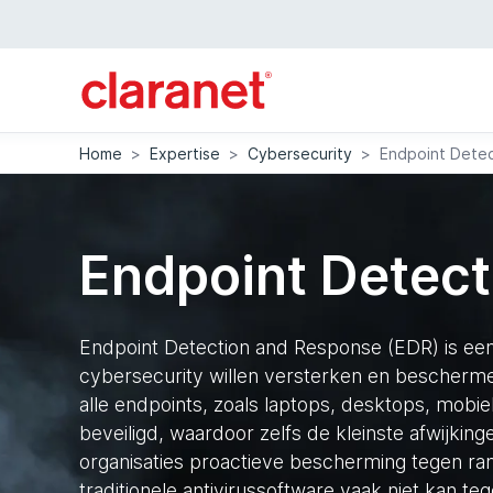
Home
>
Expertise
>
Cybersecurity
>
Endpoint Dete
Endpoint Detec
Endpoint Detection and Response (EDR) is een 
cybersecurity willen versterken en bescher
alle endpoints, zoals laptops, desktops, mobi
beveiligd, waardoor zelfs de kleinste afwijkin
organisaties proactieve bescherming tegen ra
traditionele antivirussoftware vaak niet kan 