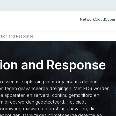
Network
Cloud
Cyber
ction and Response
tion and Response
essentiële oplossing voor organisaties die hun
men tegen geavanceerde dreigingen. Met EDR worden
ele apparaten en servers, continu gemonitord en
gen direct worden gedetecteerd. Het biedt
nsomware, malware en phishing-aanvallen, die
tegenhouden. Dankzij geautomatiseerde detectie en