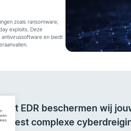
ingen zoals ransomware,
day exploits. Deze
 antivirussoftware en biedt
raanvallen.
Met EDR beschermen wij jou
om
 een
meest complexe cyberdreigin
kies