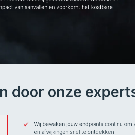
impact van aanvallen en voorkomt het kostbare
en door onze expert
Wij bewaken jouw endpoints continu om v
en afwijkingen snel te ontdekken