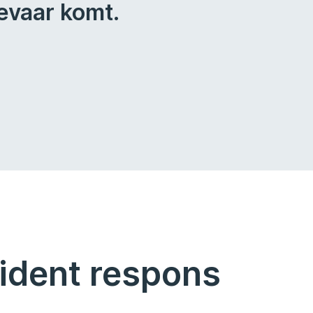
gevaar komt.
cident respons