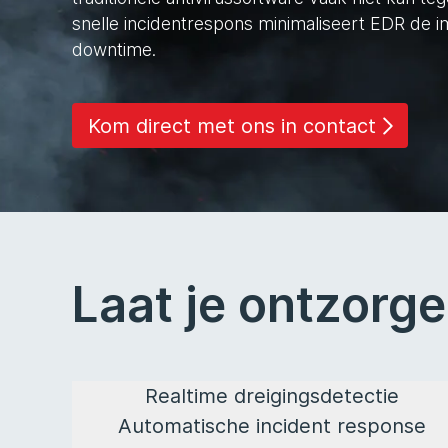
snelle incidentrespons minimaliseert EDR de 
downtime.
Kom direct met ons in contact
Laat je ontzorg
Realtime dreigingsdetectie
Automatische incident response