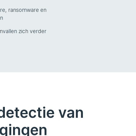
are, ransomware en
en
vallen zich verder
detectie van
igingen