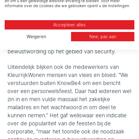
en om u een geweldige website-ervaring te bieden. Voor meer
NIS2-regelgeving moeten we ook op deze
informatie over de cookies die we gebruiken opent u de instellingen.
bewustwording sterk sturen.” De
informatiebeveiliger weet dat een dergelijke actie
Accepteer alles
los staat van KnowBe4, maar wel hoort bij de
strategie van de organisatie om op een leuke en
Weigeren
Nee, pas aan
niet al te dwingende manier om te gaan met
bewustwording op het gebied van security.
Uiteindelijk blijken ook de medewerkers van
KleurrijkWonen mensen van vlees en bloed. “We
verstuurden buiten KnowBe4 om een bericht
over een personeelsfeest. Daar had iedereen wel
zin in en men vulde massaal het zakelijke
mailadres en het wachtwoord in om deel te
kunnen nemen.” Het gaf weliswaar een indicatie
over de populariteit van de feesten bij de
corporatie, “maar het toonde ook de noodzaak