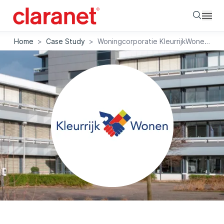
Searc
Home
>
Case Study
>
Woningcorporatie KleurrijkWonen zet in op Security Awareness