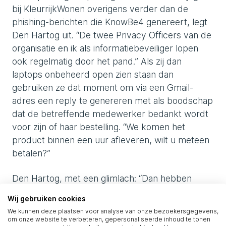
bij KleurrijkWonen overigens verder dan de
phishing-berichten die KnowBe4 genereert, legt
Den Hartog uit. “De twee Privacy Officers van de
organisatie en ik als informatiebeveiliger lopen
ook regelmatig door het pand.” Als zij dan
laptops onbeheerd open zien staan dan
gebruiken ze dat moment om via een Gmail-
adres een reply te genereren met als boodschap
dat de betreffende medewerker bedankt wordt
voor zijn of haar bestelling. “We komen het
product binnen een uur afleveren, wilt u meteen
betalen?”
Den Hartog, met een glimlach: “Dan hebben
medewerkers na de lunchpauze echt wel door
Wij gebruiken cookies
dat iemand aan de laptop heeft gezeten. Zeker in
We kunnen deze plaatsen voor analyse van onze bezoekersgegevens,
het kader van de AVG- en (volgend jaar) de
om onze website te verbeteren, gepersonaliseerde inhoud te tonen