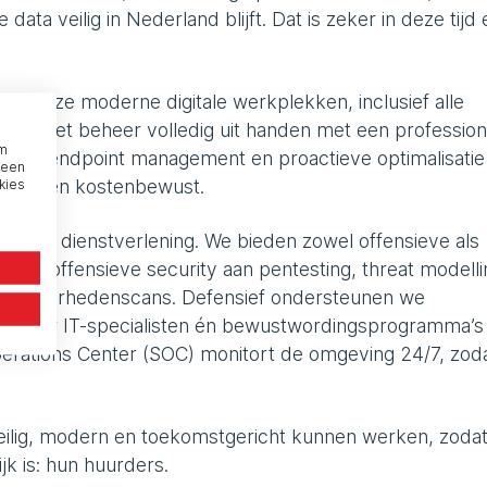
data veilig in Nederland blijft. Dat is zeker in deze tijd
et onze moderne digitale werkplekken, inclusief alle
 we het beheer volledig uit handen met een profession
om
eerd endpoint management en proactieve optimalisatie
 een
kies
endbaar én kostenbewust.
 onze dienstverlening. We bieden zowel offensieve als
 bij offensieve security aan pentesting, threat modelli
wetsbaarhedenscans. Defensief ondersteunen we
gen voor IT-specialisten én bewustwordingsprogramma’s
erations Center (SOC) monitort de omgeving 24/7, zod
eilig, modern en toekomstgericht kunnen werken, zodat 
k is: hun huurders.