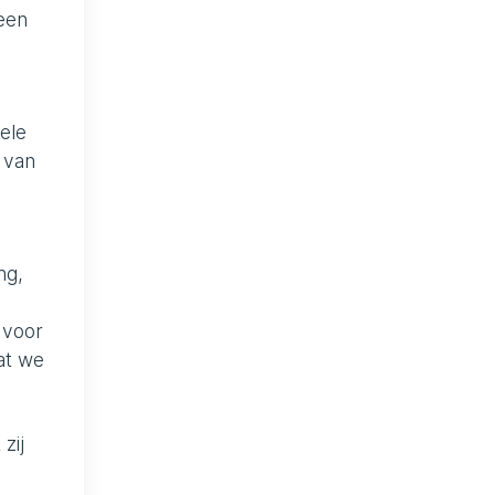
 een
ele
 van
ng,
 voor
at we
zij