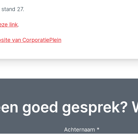
 stand 27.
eze link
.
site van CorporatiePlein
een goed gesprek? 
Achternaam
*