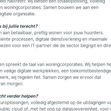
eid nastreeft: wij bieden een totaaloplossing, volledig
an woningcorporaties. Samen bouwen we aan een
gitale organisatie.
ij jullie terecht?
en aan betaalbaar, prettig wonen voor jouw huurders.
ficiënte processen, digitale dienstverlening en maximale
kiezen voor een IT-partner die de sector begrijpt en dir
IT en spreekt de taal van woningcorporaties. Wij helpen 
 om veilige digitale werkplekken, een toekomstbestendig
twerk, wij regelen het. Samen zorgen we ervoor dat
 van morgen.
cht verder helpen?
uuroplossingen, volledig afgestemd op de uitdagingen v
public cloud of, met het oog op datasoevereiniteit, voor