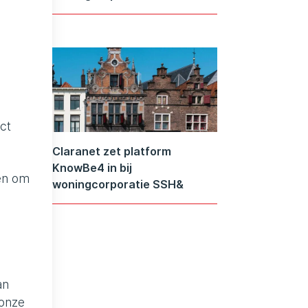
ect
Claranet zet platform
KnowBe4 in bij
hen om
woningcorporatie SSH&
e
an
 onze