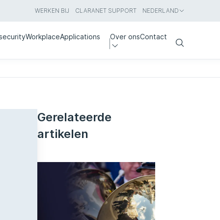
WERKEN BIJ
CLARANET SUPPORT
NEDERLAND
security
Workplace
Applications
Over ons
Contact
Search
Gerelateerde
artikelen