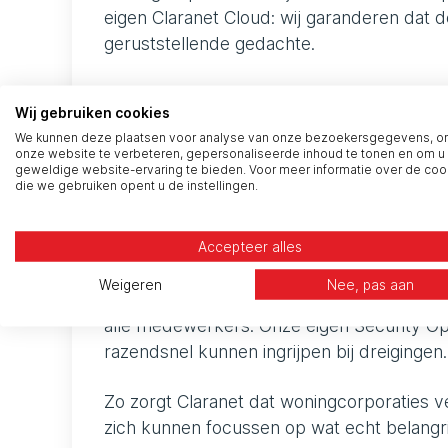
eigen Claranet Cloud: wij garanderen dat de 
geruststellende gedachte.
Medewerkers werken efficiënt en prettig m
Wij gebruiken cookies
Microsoft samenwerkings­tools. Ook nemen
We kunnen deze plaatsen voor analyse van onze bezoekersgegevens, 
servicedesk voor eindgebruikers, geavanc
onze website te verbeteren, gepersonaliseerde inhoud te tonen en om u
geweldige website-ervaring te bieden. Voor meer informatie over de coo
licentiekosten. Zo blijft de organisatie w
die we gebruiken opent u de instellingen.
Cybersecurity vormt de rode draad door al
defensieve cybersecurity-oplossingen. Denk
Accepteer alles
red en purple teaming en doorlopende k
Weigeren
Nee, pas aan
woningcorporaties met effectieve trainin
alle medewerkers. Onze eigen Security Op
razendsnel kunnen ingrijpen bij dreigingen.
Zo zorgt Claranet dat woningcorporaties v
zich kunnen focussen op wat echt belangrij