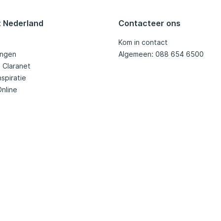
t Nederland
Contacteer ons
Kom in contact
ingen
Algemeen: 088 654 6500
j Claranet
nspiratie
Online