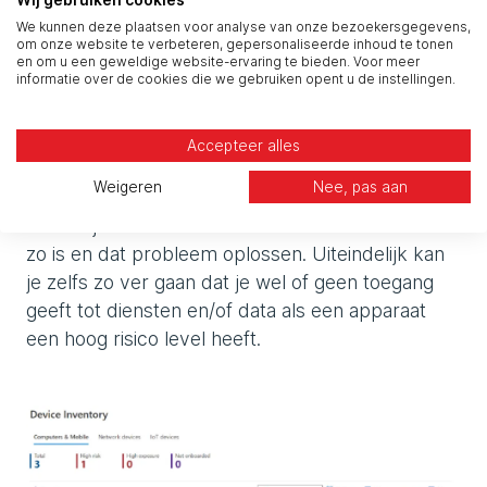
Wij gebruiken cookies
We kunnen deze plaatsen voor analyse van onze bezoekersgegevens,
om onze website te verbeteren, gepersonaliseerde inhoud te tonen
Bij “Geïnstalleerde apparaten” kan je dan een
en om u een geweldige website-ervaring te bieden. Voor meer
informatie over de cookies die we gebruiken opent u de instellingen.
overzicht krijgen van de apparaten in het
netwerk en het risico dat deze apparaten
hebben. In de screenshot hieronder zie je bijv.
Accepteer alles
dat de Desktop-w-d3 een hoog risico level heeft.
Weigeren
Nee, pas aan
Dit kan je dan verder onderzoeken waarom dit
zo is en dat probleem oplossen. Uiteindelijk kan
je zelfs zo ver gaan dat je wel of geen toegang
geeft tot diensten en/of data als een apparaat
een hoog risico level heeft.