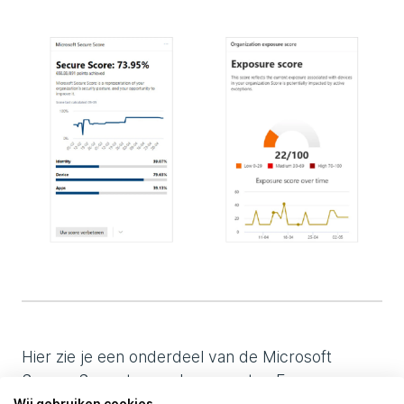
Hier zie je een onderdeel van de Microsoft
Secure Score terug, de apparaten Exposure
Score. Hoe lager deze is hoe beter het is.