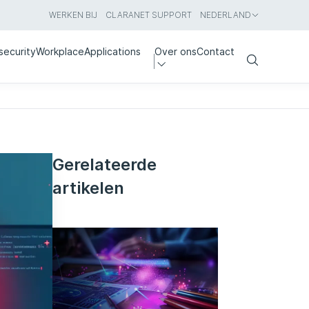
WERKEN BIJ
CLARANET SUPPORT
NEDERLAND
security
Workplace
Applications
Over ons
Contact
Search
Gerelateerde
artikelen