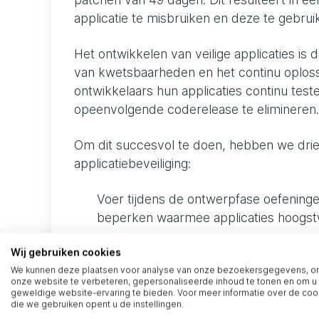
applicatie te misbruiken en deze te gebrui
Het ontwikkelen van veilige applicaties i
van kwetsbaarheden en het continu oplosse
ontwikkelaars hun applicaties continu tes
opeenvolgende coderelease te elimineren.
Om dit succesvol te doen, hebben we drie b
applicatiebeveiliging:
Voer tijdens de ontwerpfase oefeningen
beperken waarmee applicaties hoogstwa
Train ontwikkelaars om kwetsbaarhede
Wij gebruiken cookies
processen te implementeren
We kunnen deze plaatsen voor analyse van onze bezoekersgegevens, 
onze website te verbeteren, gepersonaliseerde inhoud te tonen en om u
geweldige website-ervaring te bieden. Voor meer informatie over de coo
Test applicaties continu om kwetsbaa
die we gebruiken opent u de instellingen.
deze zich voordoen in elke opeenvol