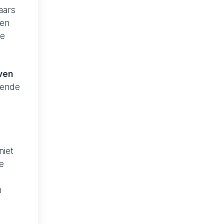
aars
 en
de
ven
mende
niet
e
n