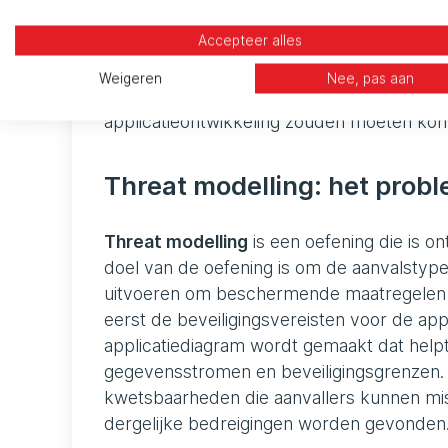
Accepteer alles
Deze lijst is niet uitputtend, maar het is h
omdat het potentiële kwetsbaarheden ged
Weigeren
Nee, pas aan
Met dat in gedachten, laten we eens kijke
applicatieontwikkeling zouden moeten ko
Threat modelling: het probl
Threat modelling
is een oefening die is o
doel van de oefening is om de aanvalstypen
uitvoeren om beschermende maatregelen vo
eerst de beveiligingsvereisten voor de ap
applicatiediagram wordt gemaakt dat help
gegevensstromen en beveiligingsgrenzen. D
kwetsbaarheden die aanvallers kunnen misb
dergelijke bedreigingen worden gevonden