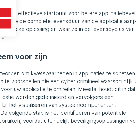
et meest effectieve startpunt voor betere applicatiebeveil
urende de complete levensduur van de applicatie aanp
n naar elke oplossing en waar ze in de levenscyclus van
men.
eem voor zijn
ntworpen om kwetsbaarheden in applicaties te schetsen
 te voorspellen die een cyber crimineel waarschijnlijk 
or uw applicatie te omzeilen. Meestal houdt dit in dat
plicatie worden gedefinieerd en vervolgens een
t bij het visualiseren van systeemcomponenten,
e volgende stap is het identificeren van potentiële
ruiken, voordat uiteindelijk beveiligingsoplossingen vo
.