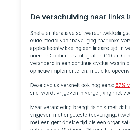
De verschuiving naar links i
Snelle en iteratieve softwareontwikkelings
oude model van "beveiliging naar links ver
applicatieontwikkeling een lineaire tijdlij
noemer Continuous Integration (CI) en Conti
veranderd in een continue cyclus waarin 
opnieuw implementeren, met elke opeenv
Deze cyclus versnelt ook nog eens:
57% v
snel wordt vrijgeven in vergelijking met vo
Maar verandering brengt risico's met zich
vrijgeven met ongeteste (beveiligings)kw
met een gemiddelde tijd die een organisat
patchen van 49 dagen. Dit resulteert in e