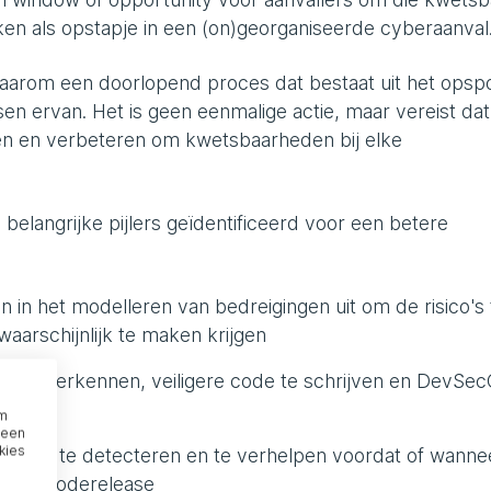
ken als opstapje in een (on)georganiseerde cyberaanval
s daarom een doorlopend proces dat bestaat uit het opsp
n ervan. Het is geen eenmalige actie, maar vereist dat
ten en verbeteren om kwetsbaarheden bij elke
elangrijke pijlers geïdentificeerd voor een betere
 in het modelleren van bedreigingen uit om de risico's 
arschijnlijk te maken krijgen
n te herkennen, veiligere code te schrijven en DevSe
om
 een
kies
rheden te detecteren en te verhelpen voordat of wanne
gende coderelease