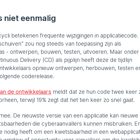
s niet eenmalig
cycli betekenen frequente wijzigingen in applicatiecode.
schuiven" zou nog steeds van toepassing zijn als
n was - ontwerpen, bouwen, testen, uitvoeren. Maar onder
nuous Delivery (CD) als pijplijn heeft deze de tijdlijn
ontwikkelaars opnieuw ontwerpen, herbouwen, testen e
olgende coderelease.
an de ontwikkelaars
meldt dat ze hun code twee keer 
orheen, terwijl 19% zegt dat het tien keer zo snel gaat.
 mee. De nieuwste versie van een applicatie kan nieuwe
etsbaarheden die cyberaanvallers kunnen misbruiken. E
ie nodig heeft om een kwetsbaarheid in een webapplicat
en window of opportunity voor aanvallers om die kwetsb