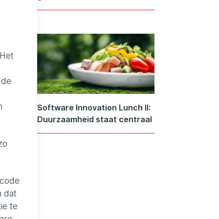
 Het
 de
n
Software Innovation Lunch II:
Duurzaamheid staat centraal
zo
 code
n dat
ie te
are