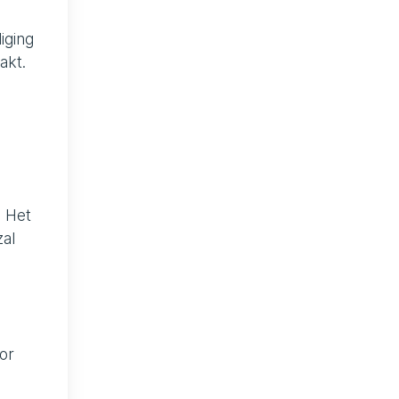
iging
akt.
. Het
zal
or