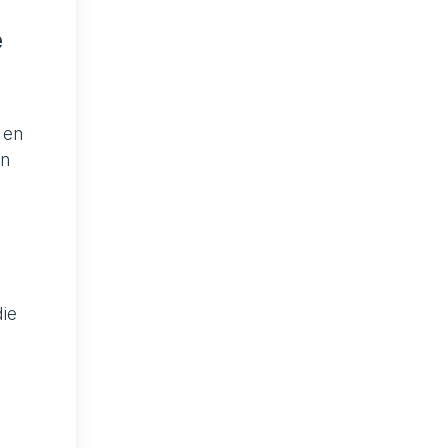
e
 en
an
e
ie