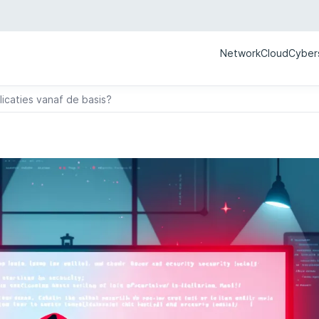
Network
Cloud
Cyber
licaties vanaf de basis?