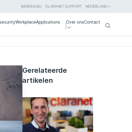
WERKEN BIJ
CLARANET SUPPORT
NEDERLAND
security
Workplace
Applications
Over ons
Contact
Search
Gerelateerde
artikelen