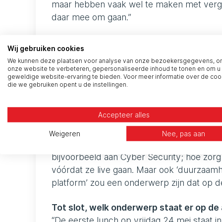
maar hebben vaak wel te maken met verge
daar mee om gaan.”
Hoe verschilt de Software Innovation 
Wij gebruiken cookies
“Wat ons vooral onderscheidt, is de inho
We kunnen deze plaatsen voor analyse van onze bezoekersgegevens, 
normaal gesproken bijna nooit aan bod kom
onze website te verbeteren, gepersonaliseerde inhoud te tonen en om u
geweldige website-ervaring te bieden. Voor meer informatie over de coo
willen dat deelnemers zich op hun gemak 
die we gebruiken opent u de instellingen.
gaan. Daarom is de lunch ook niet op een al
Accepteer alles
Hoe zie je de toekomst van de Software
“We willen graag dat de lunch blijft groei
Weigeren
Nee, pas aan
dat we elk kwartaal een nieuwe lunch orga
bijvoorbeeld aan Cyber Security; hoe zorg
vóórdat ze live gaan. Maar ook ‘duurzaamhei
platform’ zou een onderwerp zijn dat op 
Tot slot, welk onderwerp staat er op d
“De eerste lunch op vrijdag 24 mei staat 