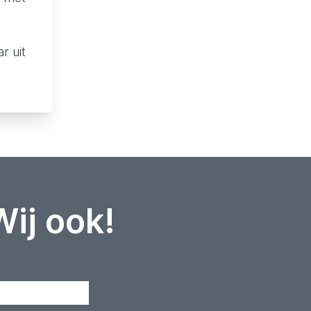
r uit
Wij ook!