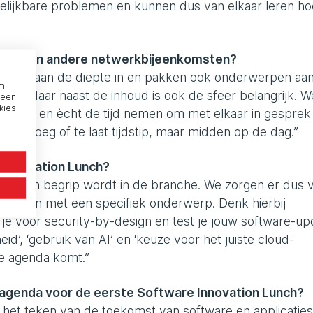
lijkbare problemen en kunnen dus van elkaar leren ho
Lunch van andere netwerkbijeenkomsten?
ud. We gaan de diepte in en pakken ook onderwerpen aan
om
en. Maar naast de inhoud is ook de sfeer belangrijk. W
 een
kies
voelen en ècht de tijd nemen om met elkaar in gesprek
 te vroeg of te laat tijdstip, maar midden op de dag.”
 Innovation Lunch?
en en een begrip wordt in de branche. We zorgen er dus 
niseren met een specifiek onderwerp. Denk hierbij
 je voor security-by-design en test je jouw software-up
d’, ‘gebruik van AI’ en ‘keuze voor het juiste cloud-
de agenda komt.”
e agenda voor de eerste Software Innovation Lunch?
in het teken van de toekomst van software en applicatie