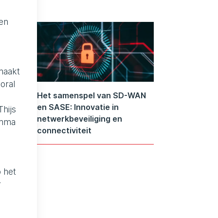
 en
 maakt
oral
Het samenspel van SD-WAN
en SASE: Innovatie in
hijs
netwerkbeveiliging en
amma
connectiviteit
p het
r