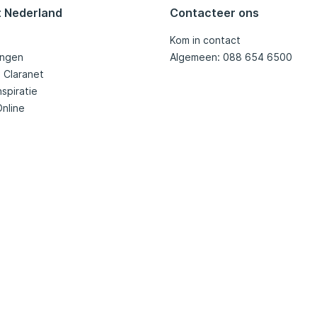
t Nederland
Contacteer ons
Kom in contact
ingen
Algemeen: 088 654 6500
j Claranet
nspiratie
Online