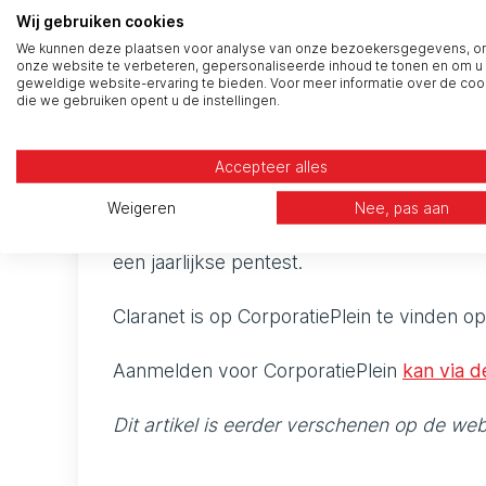
Wij gebruiken cookies
We kunnen deze plaatsen voor analyse van onze bezoekersgegevens, 
Op welk vlak kunnen jullie 
onze website te verbeteren, gepersonaliseerde inhoud te tonen en om u
geweldige website-ervaring te bieden. Voor meer informatie over de coo
die we gebruiken opent u de instellingen.
Cyber Security is één van de vijf pijlers va
kunnen meer leveren dan alleen Cyber Secu
Accepteer alles
van digitale werkplekken, cloud, netwer
volledig ontzorgen op de complete IT. Hier
Weigeren
Nee, pas aan
uitbesteden, van de gehele stack tot een 
een jaarlijkse pentest.
Claranet is op CorporatiePlein te vinden op
Aanmelden voor CorporatiePlein
kan via d
Dit artikel is eerder verschenen op de we