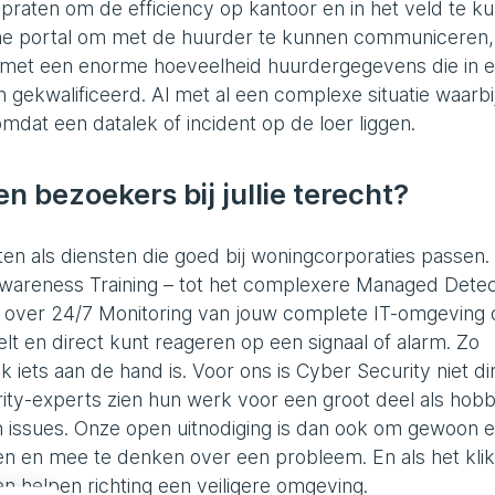
praten om de efficiency op kantoor en in het veld te k
ine portal om met de huurder te kunnen communiceren,
n met een enorme hoeveelheid huurdergegevens die in 
 gekwalificeerd. Al met al een complexe situatie waarbij
dat een datalek of incident op de loer liggen.
n bezoekers bij jullie terecht?
n als diensten die goed bij woningcorporaties passen. 
 Awareness Training – tot het complexere Managed Detec
 over 24/7 Monitoring van jouw complete IT-omgeving
elt en direct kunt reageren op een signaal of alarm. Zo
 iets aan de hand is. Voor ons is Cyber Security niet di
ty-experts zien hun werk voor een groot deel als hob
un issues. Onze open uitnodiging is dan ook om gewoon 
en en mee te denken over een probleem. En als het klik
n helpen richting een veiligere omgeving.