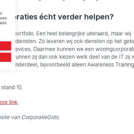
om
corporaties écht verder helpen?
 een
kies
n ons portfolio. Een heel belangrijke uiteraard, maar wij
rity-diensten. Zo leveren wij ook diensten op het geb
ken en devices. Daarmee kunnen we een woningcorporat
mee kunnen zij dan ook kiezen welk deel van de IT zij w
enkel onderdeel, bijvoorbeeld alleen Awareness Training
 stand 10.
eze link
.
bsite van CorporatieGids.