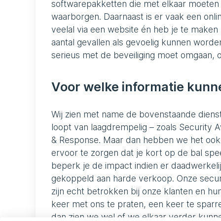
softwarepakketten die met elkaar moeten 
waarborgen. Daarnaast is er vaak een onl
veelal via een website én heb je te make
aantal gevallen als gevoelig kunnen worden
serieus met de beveiliging moet omgaan, om
Voor welke informatie kunne
Wij zien met name de bovenstaande dienste
loopt van laagdrempelig – zoals Security
& Response. Maar dan hebben we het ook
ervoor te zorgen dat je kort op de bal spe
beperk je de impact indien er daadwerkelijk
gekoppeld aan harde verkoop. Onze securi
zijn echt betrokken bij onze klanten en h
keer met ons te praten, een keer te sparr
dan zien we wel of we elkaar verder kunne