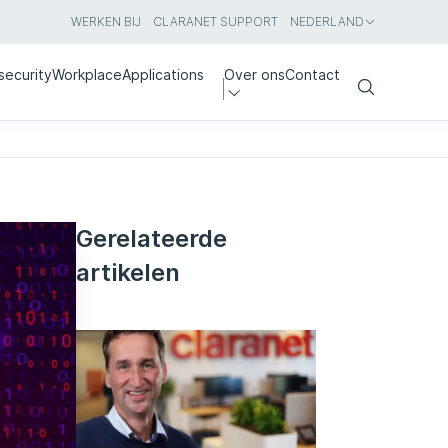
WERKEN BIJ
CLARANET SUPPORT
NEDERLAND
security
Workplace
Applications
Over ons
Contact
Search
Gerelateerde
artikelen