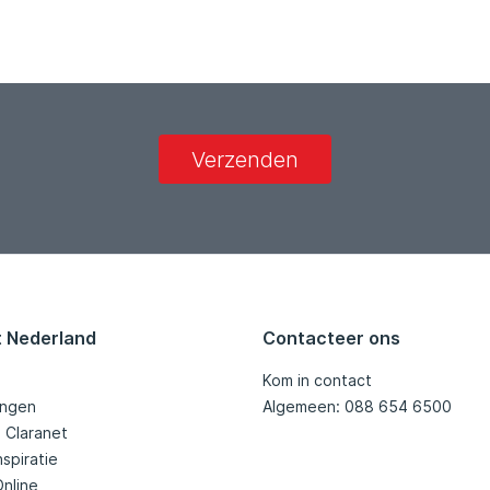
Verzenden
t Nederland
Contacteer ons
Kom in contact
ingen
Algemeen: 088 654 6500
j Claranet
nspiratie
Online