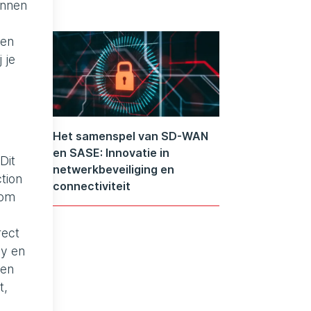
unnen
een
 je
Het samenspel van SD-WAN
en SASE: Innovatie in
Dit
netwerkbeveiliging en
tion
connectiviteit
 om
rect
by en
een
t,