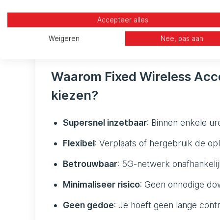
Met Fixed Wireless Access heb je binnen ni
Zo minimaliseer je de impact van het incide
Accepteer alles
richten op het oplossen van de schade, zo
Weigeren
Nee, pas aan
continuïteit.
Waarom Fixed Wireless Acces
kiezen?
Supersnel inzetbaar
: Binnen enkele u
Flexibel
: Verplaats of hergebruik de opl
Betrouwbaar
: 5G-netwerk onafhankeli
Minimaliseer risico
: Geen onnodige dow
Geen gedoe
: Je hoeft geen lange cont