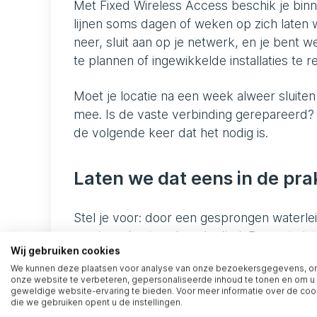
Met Fixed Wireless Access beschik je binn
lijnen soms dagen of weken op zich laten 
neer, sluit aan op je netwerk, en je bent w
te plannen of ingewikkelde installaties te r
Moet je locatie na een week alweer sluit
mee. Is de vaste verbinding gerepareerd? 
de volgende keer dat het nodig is.
Laten we dat eens in de prak
Stel je voor: door een gesprongen waterlei
van jouw kantoor beschadigd. De vaste inte
Wij gebruiken cookies
doordat apparatuur nat is geworden of ti
We kunnen deze plaatsen voor analyse van onze bezoekersgegevens, 
medewerkers kunnen plotseling niet meer bi
onze website te verbeteren, gepersonaliseerde inhoud te tonen en om u
deze stressvolle situatie bereikbaar moet b
geweldige website-ervaring te bieden. Voor meer informatie over de coo
die we gebruiken opent u de instellingen.