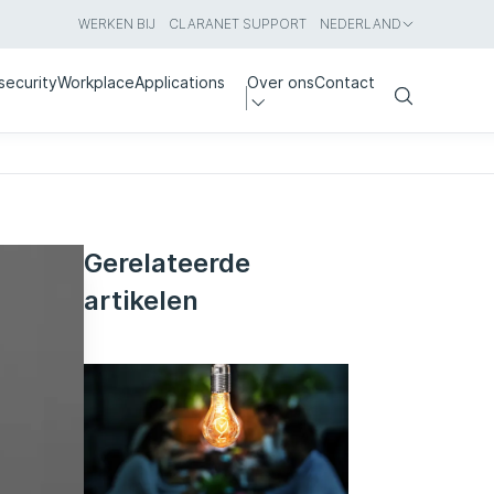
WERKEN BIJ
CLARANET SUPPORT
NEDERLAND
security
Workplace
Applications
Over ons
Contact
Search
Gerelateerde
artikelen