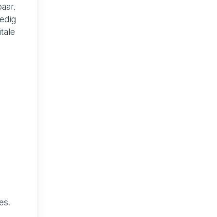
aar.
ledig
tale
es.