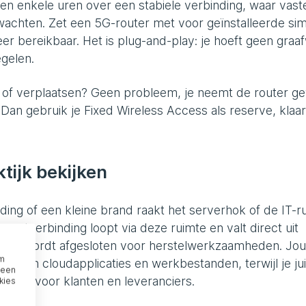
en enkele uren over een stabiele verbinding, waar vast
wachten. Zet een 5G-router met voor geïnstalleerde si
eer bereikbaar. Het is plug-and-play: je hoeft geen graa
egelen.
en of verplaatsen? Geen probleem, je neemt de router 
Dan gebruik je Fixed Wireless Access als reserve, klaa
tijk bekijken
ding of een kleine brand raakt het serverhok of de IT-r
rnetverbinding loopt via deze ruimte en valt direct uit
jdelijk wordt afgesloten voor herstelwerkzaamheden. Jo
om
j hun cloudapplicaties en werkbestanden, terwijl je jui
 een
lijven voor klanten en leveranciers.
kies