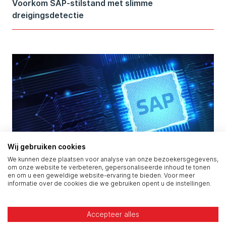
Voorkom SAP-stilstand met slimme
dreigingsdetectie
Wij gebruiken cookies
We kunnen deze plaatsen voor analyse van onze bezoekersgegevens,
om onze website te verbeteren, gepersonaliseerde inhoud te tonen
SAP als hart: draait het op volle kracht?
en om u een geweldige website-ervaring te bieden. Voor meer
informatie over de cookies die we gebruiken opent u de instellingen.
Accepteer alles