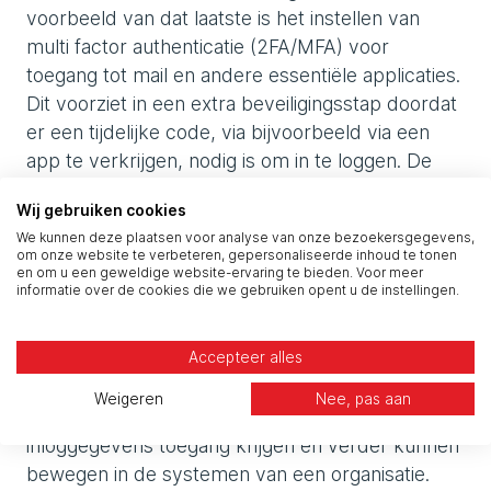
voorbeeld van dat laatste is het instellen van
multi factor authenticatie (2FA/MFA) voor
toegang tot mail en andere essentiële applicaties.
Dit voorziet in een extra beveiligingsstap doordat
er een tijdelijke code, via bijvoorbeeld via een
app te verkrijgen, nodig is om in te loggen. De
Nederlandse overheid ziet een sterke toename
Wij gebruiken cookies
van pogingen om gebruikersnamen en
We kunnen deze plaatsen voor analyse van onze bezoekersgegevens,
wachtwoorden te achterhalen door criminelen.
om onze website te verbeteren, gepersonaliseerde inhoud te tonen
Deze kunnen bij digitale aanvallen worden
en om u een geweldige website-ervaring te bieden. Voor meer
informatie over de cookies die we gebruiken opent u de instellingen.
ingezet. Ook zijn zwakke wachtwoorden die
eenvoudig te kraken zijn soms een gemakkelijke
toegangspoort. Door het gebruik van deze
Accepteer alles
authenticatiestap wordt voorkomen dat
Weigeren
Nee, pas aan
cybercriminelen met gestolen of gekraakte
inloggegevens toegang krijgen en verder kunnen
bewegen in de systemen van een organisatie.