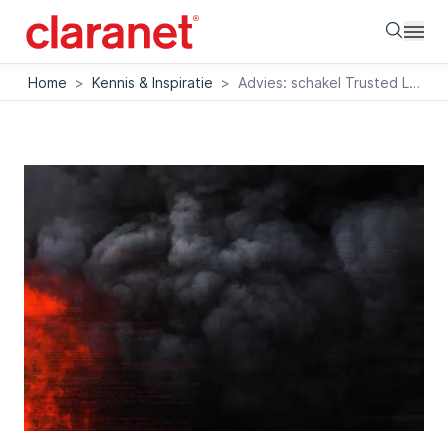
Searc
Home
>
Kennis & Inspiratie
>
Advies: schakel Trusted Locations uit!