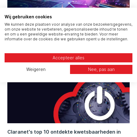
Wij gebruiken cookies
We kunnen deze plaatsen voor analyse van onze bezoekersgegevens,
European Cyber Resilience Act: wat betekent het
om onze website te verbeteren, gepersonaliseerde inhoud te tonen
en om u een geweldige website-ervaring te bieden. Voor meer
voor Softwareleveranciers?
informatie over de cookies die we gebruiken opent u de instellingen.
Accepteer alles
Weigeren
Nee, pas aan
Claranet's top 10 ontdekte kwetsbaarheden in