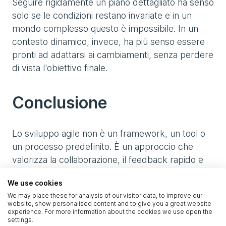
Seguire rigidamente un piano dettagliato ha senso
solo se le condizioni restano invariate e in un
mondo complesso questo è impossibile. In un
contesto dinamico, invece, ha più senso essere
pronti ad adattarsi ai cambiamenti, senza perdere
di vista l'obiettivo finale.
Conclusione
Lo sviluppo agile non è un framework, un tool o
un processo predefinito. È un approccio che
valorizza la collaborazione, il feedback rapido e
l'adattabilità.
We use cookies
We may place these for analysis of our visitor data, to improve our
Per essere veramente agili, non basta adottare
website, show personalised content and to give you a great website
Scrum, Kanban o altri strumenti: è necessario
experience. For more information about the cookies we use open the
settings.
creare un ambiente in cui le persone possano