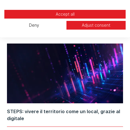
interagire, condividere responsabilità e adattarsi
ai cambiamenti in modo efficace.
Accept all
Related articles
Deny
Adjust consent
STEPS: vivere il territorio come un local, grazie al
digitale