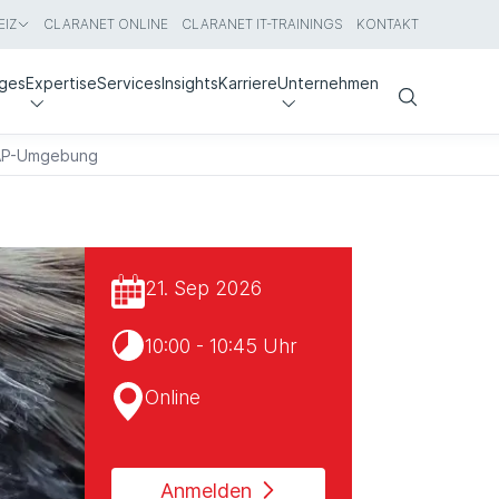
IZ
CLARANET ONLINE
CLARANET IT-TRAININGS
KONTAKT
nges
Expertise
Services
Insights
Karriere
Unternehmen
Search
 SAP-Umgebung
21. Sep 2026
10:00 - 10:45 Uhr
Online
Anmelden