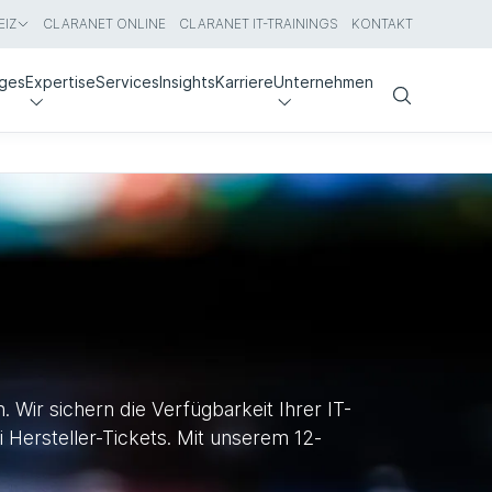
IZ
CLARANET ONLINE
CLARANET IT-TRAININGS
KONTAKT
nges
Expertise
Services
Insights
Karriere
Unternehmen
Search
Wir sichern die Verfügbarkeit Ihrer IT-
 Hersteller-Tickets. Mit unserem 12-