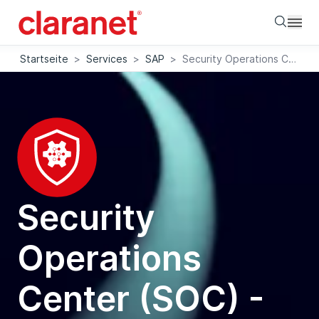
Searc
Startseite
>
Services
>
SAP
>
Security Operations Center (SOC) - SAP
Security
Operations
Center (SOC) -