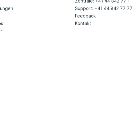
Zentrale: +41 44 842 77 11
tungen
Support: +41 44 842 77 77
Feedback
es
Kontakt
r