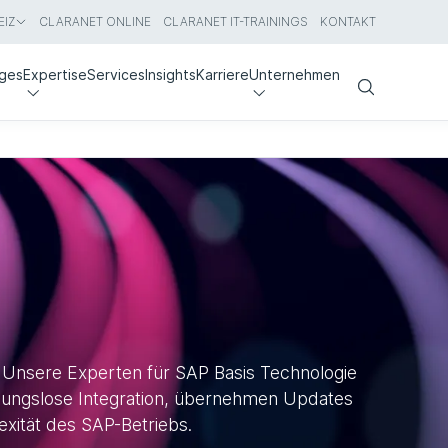
IZ
CLARANET ONLINE
CLARANET IT-TRAININGS
KONTAKT
nges
Expertise
Services
Insights
Karriere
Unternehmen
Search
 Unsere Experten für SAP Basis Technologie
eibungslose Integration, übernehmen Updates
exität des SAP-Betriebs.