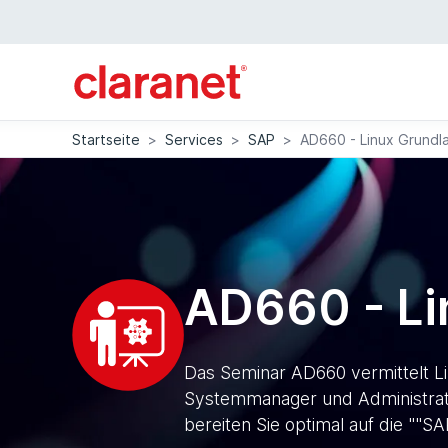
Startseite
>
Services
>
SAP
>
AD660 - Linux Grundl
AD660 - Li
Das Seminar AD660 vermittelt L
Systemmanager und Administrator
bereiten Sie optimal auf die ""SA