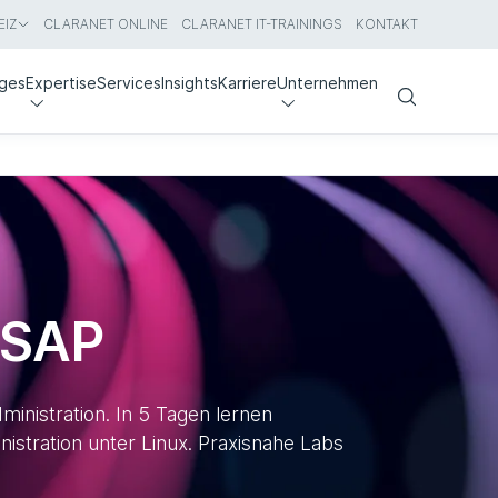
IZ
CLARANET ONLINE
CLARANET IT-TRAININGS
KONTAKT
nges
Expertise
Services
Insights
Karriere
Unternehmen
Search
 SAP
nistration. In 5 Tagen lernen
stration unter Linux. Praxisnahe Labs