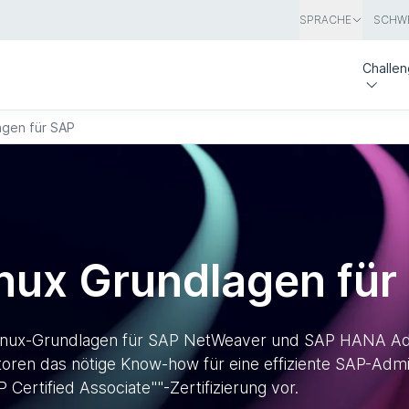
SPRACHE
SCHWE
Challe
agen für SAP
nux Grundlagen für
inux-Grundlagen für SAP NetWeaver und SAP HANA Admi
en das nötige Know-how für eine effiziente SAP-Admini
P Certified Associate""-Zertifizierung vor.