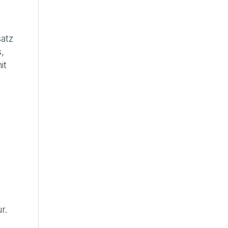
atz
,
it
r.