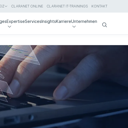
IZ
CLARANET ONLINE
CLARANET IT-TRAININGS
KONTAKT
nges
Expertise
Services
Insights
Karriere
Unternehmen
Search