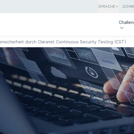
SPRACHE
SCHWE
Challe
nsicherheit durch Claranet Continuous Security Testing (CST)