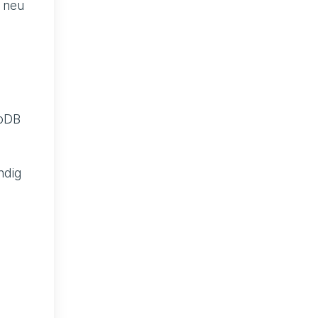
 neu
moDB
ndig