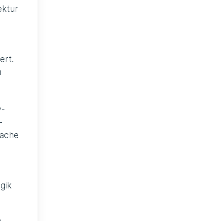
ektur
ert.
n
y-
-
pache
gik