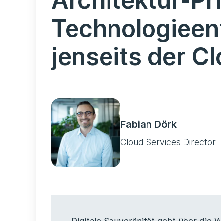
Architektur-Pri
Technologieen
jenseits der C
Fabian Dörk
Cloud Services Director
Digitale Souveränität geht über die W