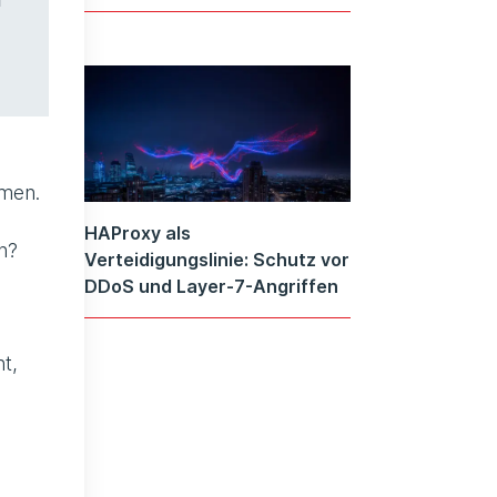
mmen.
HAProxy als
en?
Verteidigungslinie: Schutz vor
DDoS und Layer-7-Angriffen
t,