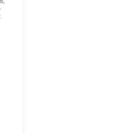
s,
e
t