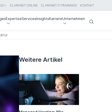
IZ
CLARANET ONLINE
CLARANET IT-TRAININGS
KONTAKT
nges
Expertise
Services
Insights
Karriere
Unternehmen
Search
uktur
Weitere Artikel
Managed Hosting: Wie