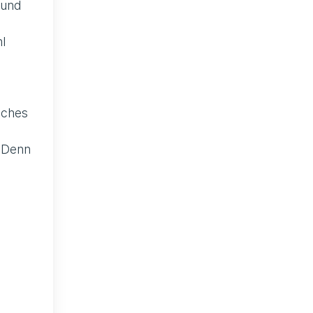
 und
l
sches
. Denn