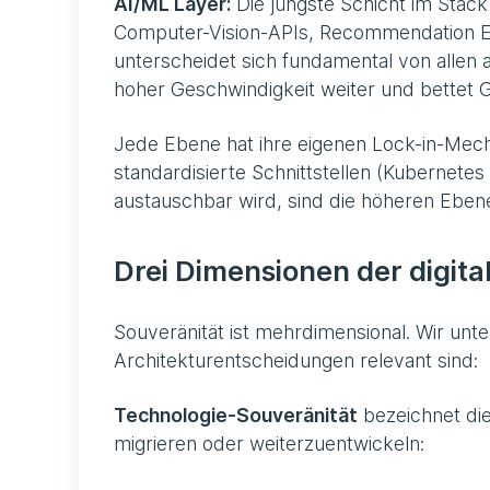
AI/ML Layer:
Die jüngste Schicht im Stack 
Computer-Vision-APIs, Recommendation En
unterscheidet sich fundamental von allen an
hoher Geschwindigkeit weiter und bettet G
Jede Ebene hat ihre eigenen Lock-in-Mec
standardisierte Schnittstellen (Kubernet
austauschbar wird, sind die höheren Ebene
Drei Dimensionen der digita
Souveränität ist mehrdimensional. Wir unte
Architekturentscheidungen relevant sind:
Technologie-Souveränität
bezeichnet die
migrieren oder weiterzuentwickeln: