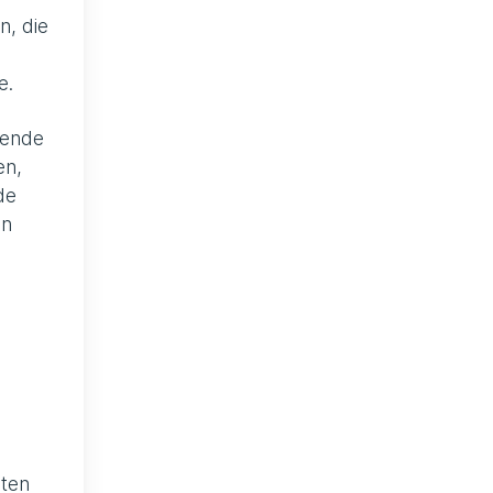
n, die
e.
bende
en,
de
on
pten