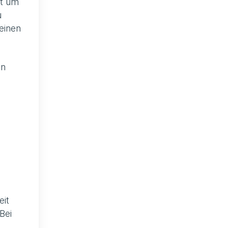
ht um
u
einen
en
eit
Bei