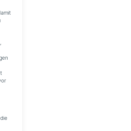
damit
u
,
ngen
t
vor
die