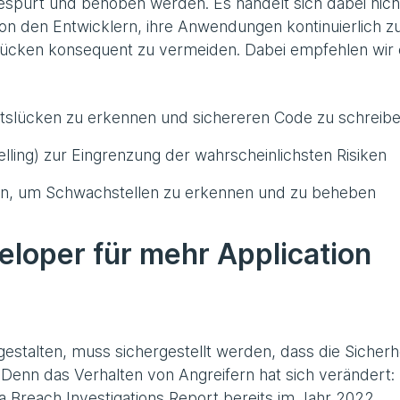
gespürt und behoben werden. Es handelt sich dabei nic
von den Entwicklern, ihre Anwendungen kontinuierlich z
lücken konsequent zu vermeiden. Dabei empfehlen wir 
itslücken zu erkennen und sichereren Code zu schreib
ling) zur Eingrenzung der wahrscheinlichsten Risiken
en, um Schwachstellen zu erkennen und zu beheben
veloper für mehr Application
talten, muss sichergestellt werden, dass die Sicherh
 Denn das Verhalten von Angreifern hat sich verändert: 
ta Breach Investigations Report bereits im Jahr 2022