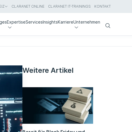
IZ
CLARANET ONLINE
CLARANET IT-TRAININGS
KONTAKT
nges
Expertise
Services
Insights
Karriere
Unternehmen
Search
Weitere Artikel
Bereit für Black Friday und