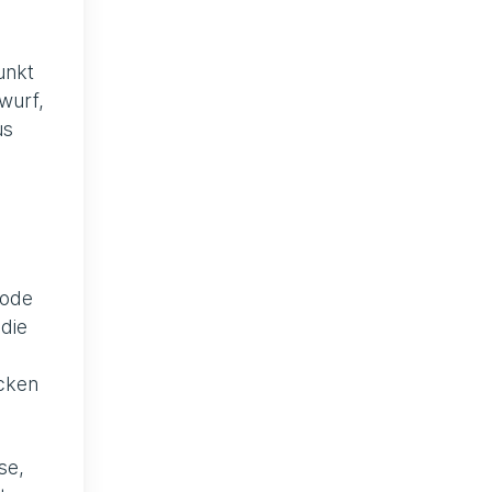
unkt
wurf,
us
Code
die
ücken
se,