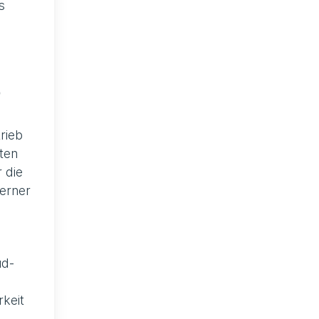
s
e
rieb
ten
 die
terner
ud-
rkeit