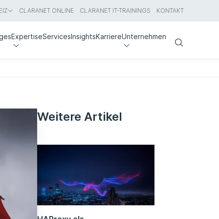
IZ
CLARANET ONLINE
CLARANET IT-TRAININGS
KONTAKT
nges
Expertise
Services
Insights
Karriere
Unternehmen
Search
Weitere Artikel
HAProxy als