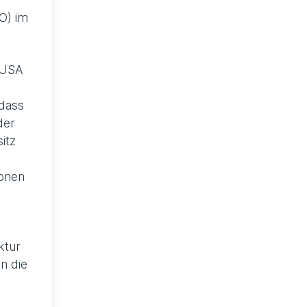
O) im
 USA
dass
der
itz
ionen
ktur
n die