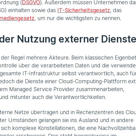
ordnung (
DSGVO
). Außerdem müssen Unternehmen da
G) einhalten sowie das
IT-Sicherheitsgesetz
, das
mediengesetz
, um nur die wichtigsten zu nennen.
der Nutzung externer Dienst
n der Regel mehrere Akteure. Beim klassischen Eigenbet
ntrolle über die verarbeiteten Daten und die verwende
esamte IT-Infrastruktur selbst verantwortlich, auch für
jedoch die Dienste einer Cloud-Computing-Plattform ex
inem Managed Service Provider zusammenarbeiten,
und mitunter auch die Verantwortlichkeiten.
xterne Netze übertragen und in Rechenzentren des Clo
nter Umständen gelangen sie ins Ausland und in andere
 sich komplexe Konstellationen, die eine Nachvollziehba
leister erschweren. Dies steht beispielsweise im