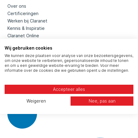
Over ons
Certificeringen
Werken bij Claranet
Kennis & Inspiratie
Claranet Online
Wij gebruiken cookies
Contacteer ons
We kunnen deze plaatsen voor analyse van onze bezoekersgegevens,
om onze website te verbeteren, gepersonaliseerde inhoud te tonen
Kom in contact
en om u een geweldige website-ervaring te bieden. Voor meer
informatie over de cookies die we gebruiken opent u de instellingen.
Algemeen: 088 654 6500
Accepteer alles
Social
Weigeren
Nee, pas aan