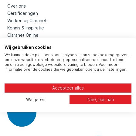
Over ons
Certificeringen
Werken bij Claranet
Kennis & Inspiratie
Claranet Online
Wij gebruiken cookies
Contacteer ons
We kunnen deze plaatsen voor analyse van onze bezoekersgegevens,
om onze website te verbeteren, gepersonaliseerde inhoud te tonen
Kom in contact
en om u een geweldige website-ervaring te bieden. Voor meer
informatie over de cookies die we gebruiken opent u de instellingen.
Algemeen: 088 654 6500
Accepteer alles
Social
Weigeren
Nee, pas aan