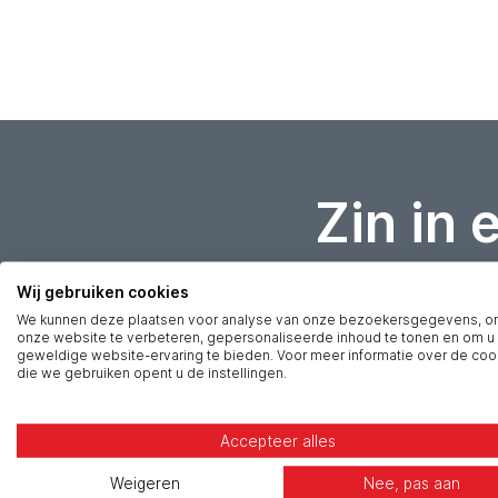
Zin in 
Wij gebruiken cookies
Voornaam
*
We kunnen deze plaatsen voor analyse van onze bezoekersgegevens, 
onze website te verbeteren, gepersonaliseerde inhoud te tonen en om u
geweldige website-ervaring te bieden. Voor meer informatie over de coo
E-mail
*
die we gebruiken opent u de instellingen.
Bedrijfsnaam
Accepteer alles
Weigeren
Nee, pas aan