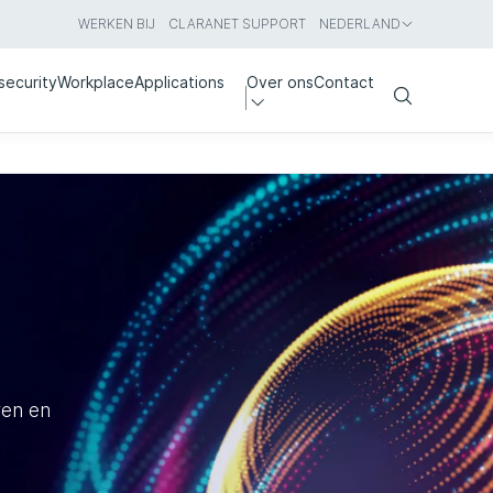
WERKEN BIJ
CLARANET SUPPORT
NEDERLAND
security
Workplace
Applications
Over ons
Contact
Search
ren en