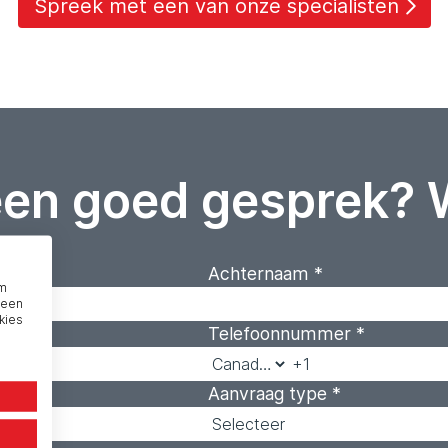
Spreek met een van onze specialisten
een goed gesprek? 
Achternaam
*
om
 een
kies
Telefoonnummer
*
Aanvraag type
*