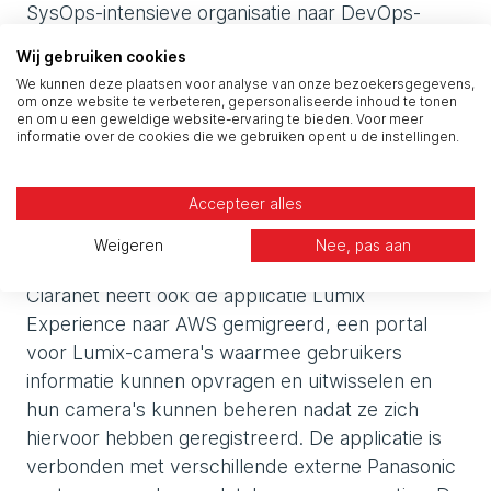
SysOps-intensieve organisatie naar DevOps-
gestuurde cross-functionele teams mogelijk
Wij gebruiken cookies
gemaakt. Panasonic profiteert van een meer
We kunnen deze plaatsen voor analyse van onze bezoekersgegevens,
flexibele IT-infrastructuur en een
om onze website te verbeteren, gepersonaliseerde inhoud te tonen
en om u een geweldige website-ervaring te bieden. Voor meer
geoptimaliseerde samenwerking tussen
informatie over de cookies die we gebruiken opent u de instellingen.
ontwikkelings- en operationele teams: ze werken
nauwer samen op zowel technologische als
Accepteer alles
procesmatige basis en communicatie-ruis is tot
een minimum beperkt.
Weigeren
Nee, pas aan
Claranet heeft ook de applicatie Lumix
Experience naar AWS gemigreerd, een portal
voor Lumix-camera's waarmee gebruikers
informatie kunnen opvragen en uitwisselen en
hun camera's kunnen beheren nadat ze zich
hiervoor hebben geregistreerd. De applicatie is
verbonden met verschillende externe Panasonic