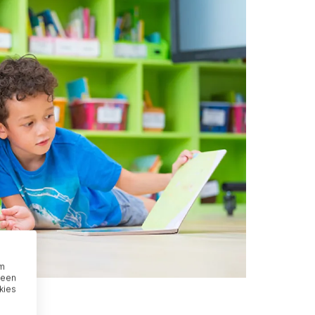
om
 een
kies