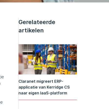
Gerelateerde
artikelen
ie
Claranet migreert ERP-
n
applicatie van Kerridge CS
naar eigen IaaS-platform
de