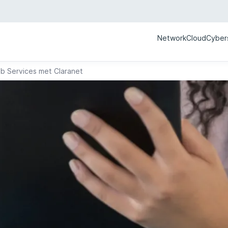
Network
Cloud
Cyber
b Services met Claranet