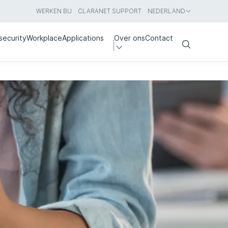
WERKEN BIJ
CLARANET SUPPORT
NEDERLAND
security
Workplace
Applications
Over ons
Contact
Search