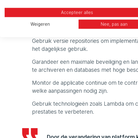
De doelstellingen van de migratie 
Accepteer alles
Creëer een flexibel platform dat automatisc
Weigeren
Nee, pas aan
gebruikers én het daaropvolgende gebruik
Gebruik versie repositories om implement
het dagelijkse gebruik.
Garandeer een maximale beveiliging en la
te archiveren en databases met hoge besc
Monitor de applicatie continue om te cont
welke aanpassingen nodig zijn.
Gebruik technologieën zoals Lambda om co
prestaties te verbeteren.
Door de verandering van platform k