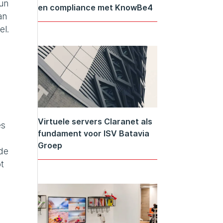
hun
en compliance met KnowBe4
an
el.
Virtuele servers Claranet als
es
fundament voor ISV Batavia
Groep
 de
t