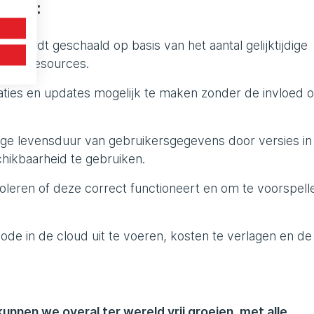
waren:
h wordt geschaald op basis van het aantal gelijktijdige
 van resources.
aties en updates mogelijk te maken zonder de invloed 
nge levensduur van gebruikersgegevens door versies in
hikbaarheid te gebruiken.
roleren of deze correct functioneert en om te voorspell
de in de cloud uit te voeren, kosten te verlagen en de
unnen we overal ter wereld vrij groeien, met alle