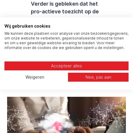
Verder is gebleken dat het
pro-actieve toezicht op de
server zeer waardevol is om
Wij gebruiken cookies
eventuele problemen snel op
We kunnen deze plaatsen voor analyse van onze bezoekersgegevens,
te lossen”
om onze website te verbeteren, gepersonaliseerde inhoud te tonen
De Internet Manager van
en om u een geweldige website-ervaring te bieden. Voor meer
informatie over de cookies die we gebruiken opent u de instellingen.
Airbus
Accepteer alles
Gerelateerde artikelen
Weigeren
Nee, pas aan