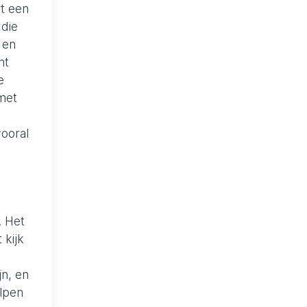
t een
 die
 en
nt
e
 met
vooral
. Het
 kijk
jn, en
elpen