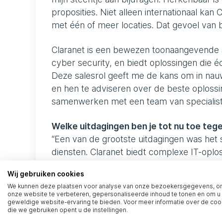
proposities. Niet alleen internationaal ka
met één of meer locaties. Dat gevoel van bi
Claranet is een bewezen toonaangevende s
cyber security, en biedt oplossingen die é
Deze salesrol geeft me de kans om in nauw
en hen te adviseren over de beste oplossi
samenwerken met een team van specialisten
Welke uitdagingen ben je tot nu toe t
“Een van de grootste uitdagingen was het
diensten. Claranet biedt complexe IT-oplo
nodig de technische details beter te begri
Wij gebruiken cookies
bestaande klantrelaties en hun specifieke
We kunnen deze plaatsen voor analyse van onze bezoekersgegevens, 
opbouwen van vertrouwen, wat mij gelukki
onze website te verbeteren, gepersonaliseerde inhoud te tonen en om u
geweldige website-ervaring te bieden. Voor meer informatie over de coo
die we gebruiken opent u de instellingen.
Wat zijn je verwachtingen voor de kom