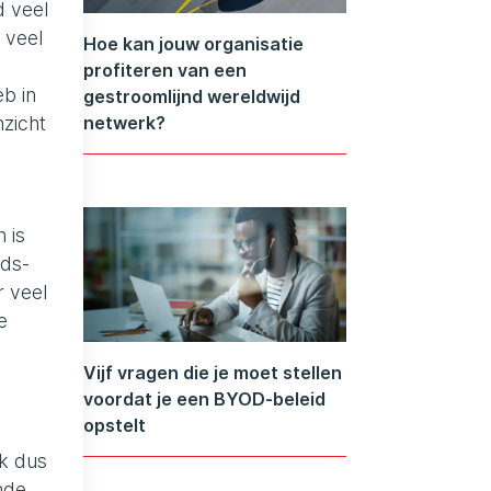
d veel
 veel
Hoe kan jouw organisatie
profiteren van een
eb in
gestroomlijnd wereldwijd
nzicht
netwerk?
 is
nds-
r veel
e
Vijf vragen die je moet stellen
voordat je een BYOD-beleid
opstelt
ik dus
nde