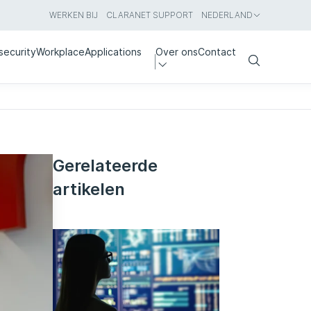
WERKEN BIJ
CLARANET SUPPORT
NEDERLAND
security
Workplace
Applications
Over ons
Contact
Search
Gerelateerde
artikelen