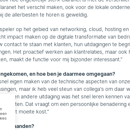
n Claranet het verschil maken, ook voor de lokale onder
j de allerbesten te horen is geweldig.
peler op het gebied van networking, cloud, hosting en
cht impact maken op de digitale transformatie van bedri
 contact te staan met klanten, hun uitdagingen te begr
ngen. Het proactief werken aan klantrelaties, maar ook 
, maakt de functie voor mij bijzonder interessant.”
egengekomen, en hoe ben je daarmee omgegaan?
 snel eigen maken van de technische aspecten van onze
ssingen, maar ik heb veel steun van collega's om daar 
jpen. Een andere uitdaging was het snel leren kennen v
 behoeften. Dat vraagt om een persoonlijke benadering 
om
g nooit moeite kost.”
 een
kies
ende maanden?