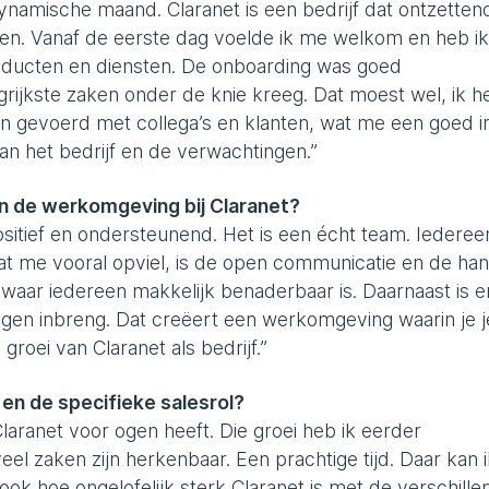
namische maand. Claranet is een bedrijf dat ontzetten
sten. Vanaf de eerste dag voelde ik me welkom en heb ik
roducten en diensten. De onboarding was goed
rijkste zaken onder de knie kreeg. Dat moest wel, ik h
n gevoerd met collega’s en klanten, wat me een goed i
an het bedrijf en de verwachtingen.”
en de werkomgeving bij Claranet?
sitief en ondersteunend. Het is een écht team. Iedereen
at me vooral opviel, is de open communicatie en de ha
ie waar iedereen makkelijk benaderbaar is. Daarnaast is e
eigen inbreng. Dat creëert een werkomgeving waarin je j
 groei van Claranet als bedrijf.”
 en de specifieke salesrol?
laranet voor ogen heeft. Die groei heb ik eerder
l zaken zijn herkenbaar. Een prachtige tijd. Daar kan 
ook hoe ongelofelijk sterk Claranet is met de verschille