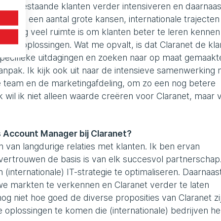
 met bestaande klanten verder intensiveren en daarnaas
rect al een aantal grote kansen, internationale trajecten
 er nog veel ruimte is om klanten beter te leren kennen
e IT-oplossingen. Wat me opvalt, is dat Claranet de kla
n specifieke uitdagingen en zoeken naar op maat gemaakt
anpak. Ik kijk ook uit naar de intensieve samenwerking
he team en de marketingafdeling, om zo een nog betere
k wil ik niet alleen waarde creëren voor Claranet, maar 
als Account Manager bij Claranet?
en van langdurige relaties met klanten. Ik ben ervan
t vertrouwen de basis is van elk succesvol partnerschap
 (internationale) IT-strategie te optimaliseren. Daarnaast
we markten te verkennen en Claranet verder te laten
nog niet hoe goed de diverse proposities van Claranet zi
 oplossingen te komen die (internationale) bedrijven h