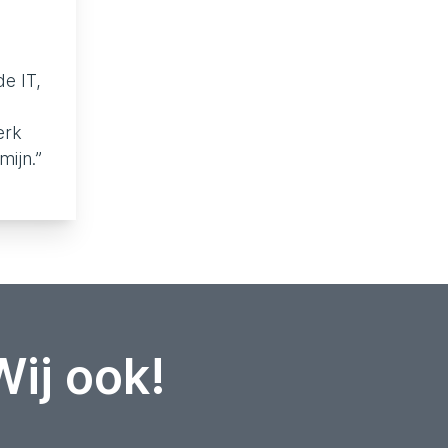
?
de IT,
erk
mijn.”
Wij ook!