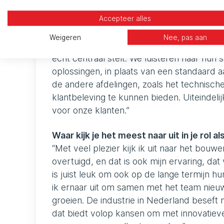
“De komende maanden wil ik mijn relaties
aantal nieuwe klanten aantrekken. Er zijn di
Accepteer alles
mijn aandacht vragen. Ik verwacht ook dat
Weigeren
Nee, pas aan
hun groeiambities te ondersteunen met onz
echt centraal stelt. We luisteren naar hu
oplossingen, in plaats van een standaard a
de andere afdelingen, zoals het technisc
klantbeleving te kunnen bieden. Uiteindelij
voor onze klanten.”
Waar kijk je het meest naar uit in je rol 
“Met veel plezier kijk ik uit naar het bouw
overtuigd, en dat is ook mijn ervaring, da
is juist leuk om ook op de lange termijn hun
ik ernaar uit om samen met het team nieu
groeien. De industrie in Nederland beseft 
dat biedt volop kansen om met innovatieve