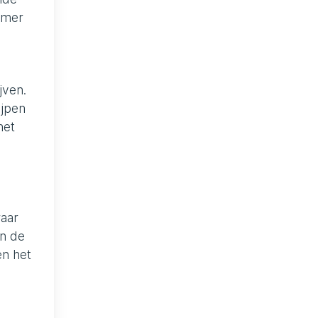
nemer
jven.
ijpen
het
waar
an de
en het