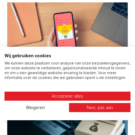
Wij gebruiken cookies
We kunnen deze plaatsen voor analyse van onze bezoekersgegevens,
om onze website te verbeteren, gepersonaliseerde inhoud te tonen
Laat indringers niet binnen via jouw medewerkers
en om u een geweldige website-ervaring te bieden. Voor meer
informatie over de cookies die we gebruiken opent u de instellingen.
Accepteer alles
Weigeren
Nee, pas aan