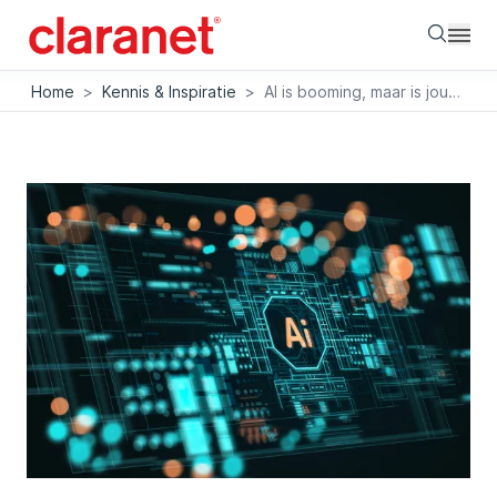
Searc
Home
>
Kennis & Inspiratie
>
AI is booming, maar is jouw LLM wel veilig?