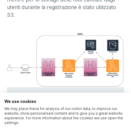
utenti durante la registrazione è stato utilizzato
S3.
Infrastruttura
We use cookies
We may place these for analysis of our visitor data, to improve our
website, show personalised content and to give you a great website
experience. For more information about the cookies we use open the
Per l'infrastruttura è stato utilizzato Terraform
settings.
come strumento di IaC, mentre AWS