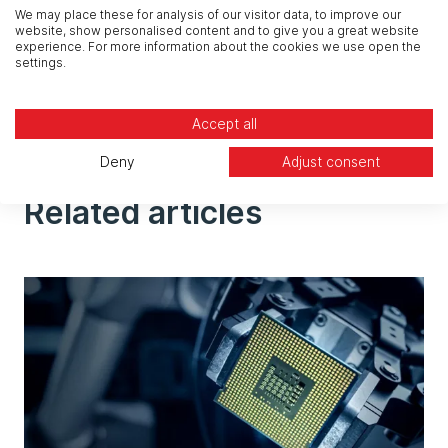
aumentato il livello di know-
We may place these for analysis of our visitor data, to improve our
website, show personalised content and to give you a great website
how aziendale.
experience. For more information about the cookies we use open the
settings.
Andrea Baruzzi, Head of O&M
and Asset Management
Accept all
Deny
Adjust consent
Related articles