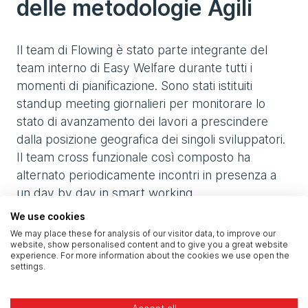
delle metodologie Agili
Il team di Flowing è stato parte integrante del
team interno di Easy Welfare durante tutti i
momenti di pianificazione. Sono stati istituiti
standup meeting giornalieri per monitorare lo
stato di avanzamento dei lavori a prescindere
dalla posizione geografica dei singoli sviluppatori.
Il team cross funzionale così composto ha
alternato periodicamente incontri in presenza a
un day by day in smart working.
We use cookies
Nello svolgimento delle attività da remoto
We may place these for analysis of our visitor data, to improve our
abbiamo fatto uso di strumenti come Slack per la
website, show personalised content and to give you a great website
experience. For more information about the cookies we use open the
comunicazione tra team funzionali e Google Meet
settings.
per le conference call. JIRA è stato utilizzato per
la suddivisione del lavoro in Epic e User Stories e