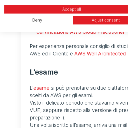
Confronto tra i
piani di AWS Support
Accept all
Altri
white paper
Deny
Adjust consent
e soprattutto tutte quelle informazioni
certificazione AWS Cloud Practitioner
Per esperienza personale consiglio di stud
AWS ed il Cliente e
AWS Well Architected
L’esame
L’
esame
si può prenotare su due piattafor
scelti da AWS per gli esami.
Visto il delicato periodo che stavamo vive
VUE, seppure rispetto alla versione di pres
preparazione :).
Una volta iscritto all’esame, arriva una mai