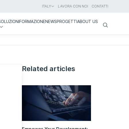
ITALY
LAVORA CON NOI
CONTATTI
SOLUZIONI
FORMAZIONE
NEWS
PROGETTI
ABOUT US
Search
Related articles
Empower Your Development: