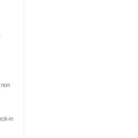
.
o non
eck-in