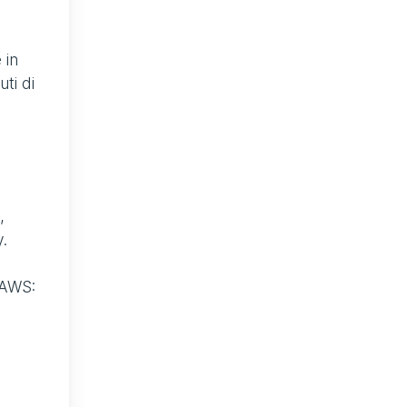
 in
ti di
,
.
 AWS: