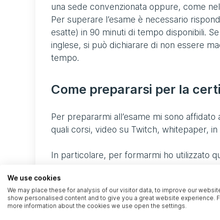
una sede convenzionata oppure, come nel 
Per superare l’esame è necessario rispon
esatte) in 90 minuti di tempo disponibili. S
inglese, si può dichiarare di non essere ma
tempo.
Come prepararsi per la cert
Per prepararmi all’esame mi sono affidato 
quali corsi, video su Twitch, whitepaper, i
In particolare, per formarmi ho utilizzat
We use cookies
Panoramica dei servizi
Amazon Web
We may place these for analysis of our visitor data, to improve our websit
show personalised content and to give you a great website experience. F
Come funzionano i
prezzi AWS
more information about the cookies we use open the settings.