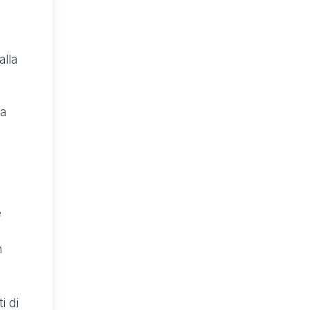
alla
a
e
n
i di