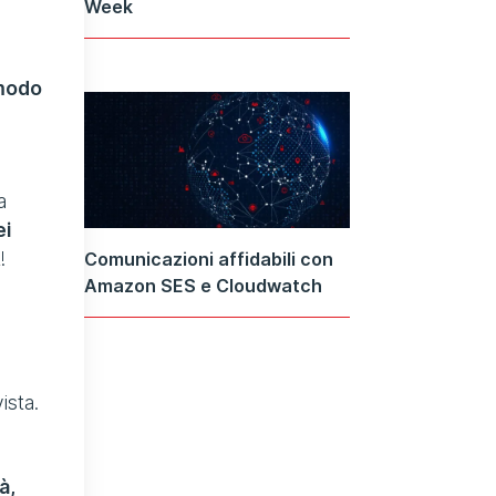
Week
 modo
a
ei
!
Comunicazioni affidabili con
Amazon SES e Cloudwatch
ista.
à,