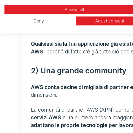
Accept all
Tra tutti i provider cloud sul mercato,
AWS 
qualsiasi tipo di caso d’uso,
come il machine
Deny
Adjust consent
l’IoT.
Qualsiasi sia la tua applicazione già es
AWS
, perché di fatto c’è già tutto ciò che 
2) Una grande community
AWS conta decine di migliaia di partner e m
dimensioni.
La comunità di partner AWS (APN) comp
servizi AWS
e un numero ancora maggior
adattano le proprie tecnologie per lavo