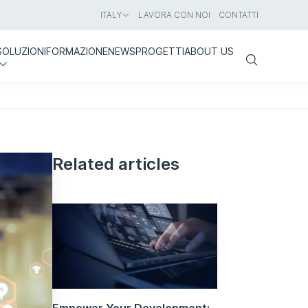
ITALY
LAVORA CON NOI
CONTATTI
SOLUZIONI
FORMAZIONE
NEWS
PROGETTI
ABOUT US
Search
Related articles
Empower Your Development: