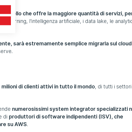
è quello che offre la maggiore quantità di servizi, pe
 learning, l’intelligenza artificiale, i data lake, le analyti
istente, sarà estremamente semplice migrarla sul cloud
serve.
ilioni di clienti attivi in tutto il mondo
, di tutti i settor
rende
numerosissimi system integrator specializzati n
e di
produttori di software indipendenti (ISV), che
rare su AWS
.