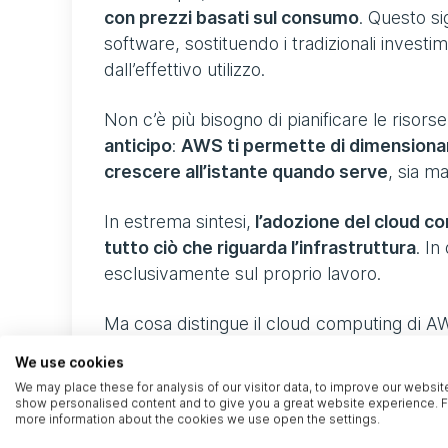
con prezzi basati sul consumo
. Questo si
software, sostituendo i tradizionali investi
dall’effettivo utilizzo.
Non c’è più bisogno di pianificare le risors
anticipo
:
AWS ti permette di dimensionare
crescere all’istante quando serve
, sia m
In estrema sintesi,
l’adozione del cloud c
tutto ciò che riguarda l’infrastruttura
. I
esclusivamente sul proprio lavoro.
Ma cosa distingue il cloud computing di AWS
We use cookies
Vediamolo insieme.
We may place these for analysis of our visitor data, to improve our websit
show personalised content and to give you a great website experience. F
more information about the cookies we use open the settings.
1) Maggiore funzionalità