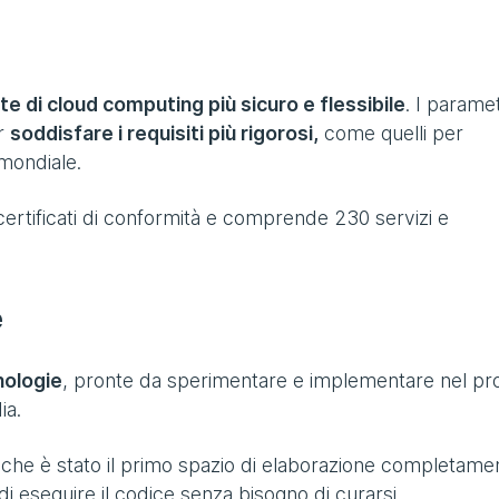
e di cloud computing più sicuro e flessibile
. I paramet
er
soddisfare i requisiti più rigorosi,
come quelli per
o mondiale.
ertificati di conformità e comprende 230 servizi e
e
nologie
, pronte da sperimentare e implementare nel pr
ia.
 che è stato il primo spazio di elaborazione completame
di eseguire il codice senza bisogno di curarsi