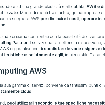
l mondo e ad una grande elasticità e affidabilità,
AWS è di
utilizzato
. Milioni di clienti tra startup, grandi imprese e
nuano a scegliere AWS
per diminuire i costi, operare in
one
.
ndo ci siamo confrontati con la possibilità di diventare
ulting Partner
. I servizi che ci mettono a disposizione, l
ma AWS ci garantiscono di
soddisfare le varie esigenze d
aratteristiche assolutamente agili
, in pieno stile Claranet
computing AWS
a sua gamma di servizi, conviene da tantissimi punti di v
ettamente cloud.
and,
puoi utilizzarli secondo le tue specifiche necessit