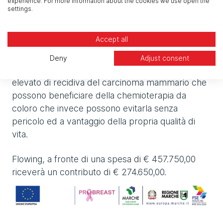
experience. For more information about the cookies we use open the
precisione e biologia molecolare di Diatech
settings.
Pharmacogenetics alla microscopia digitale di
NTP Nano Tech Projects, dal Deep e Machine
Accept all
Learning di Flowing al system integration di
BiMind, consentirà di realizzare una soluzione in
Deny
Adjust consent
grado di differenziare le pazienti con rischio
elevato di recidiva del carcinoma mammario che
possono beneficiare della chemioterapia da
coloro che invece possono evitarla senza
pericolo ed a vantaggio della propria qualità di
vita.
Flowing, a fronte di una spesa di € 457.750,00
riceverà un contributo di € 274.650,00.