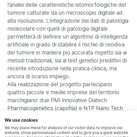
l’analisi delle caratteristiche istomorfologiche del
tumore catturate da un microscopio digitale ad
alta risoluzione. L’integrazione dei dati di patologia
molecolare con quelli di patologia digitale
permetterà di definire un algoritmo di intelligenza
artificiale in grado di stabilire il rischio di recidiva
del tumore in maniera più accurata rispetto sia ai
metodi tradizionali, sia ai test genetici predittivi di
recente introduzione nella pratica clinica, ma
ancora di scarso impiego.
Alla realizzazione del progetto partecipano
quattro piccole e medie imprese del territorio
marchigiano: due PMI innovative Diatech
Pharmacogenetics (capofila) e NTP Nano Tech
Projects, Flowing e BiMind.
We use cookies
L’integrazione sinergica delle diverse
We may place these for analysis of our visitor data, to improve our
competenze dei quattro partner, dall’oncologia di
website, show personalised content and to give you a great website