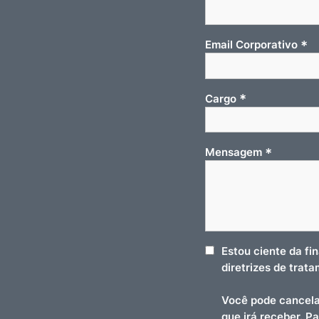
*
Email Corporativo
*
Cargo
*
Mensagem
Estou ciente da fi
diretrizes de trat
Você pode cancela
que irá receber. P