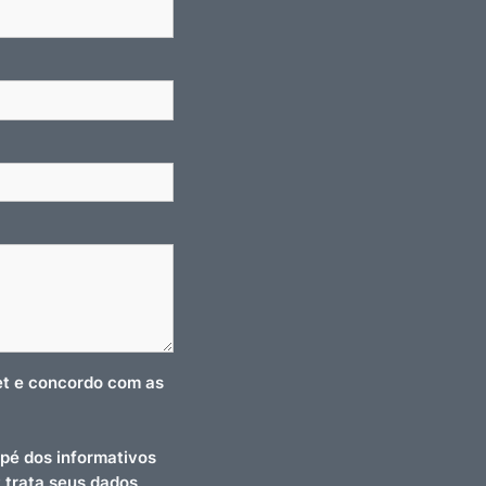
net e concordo com as
pé dos informativos
t trata seus dados