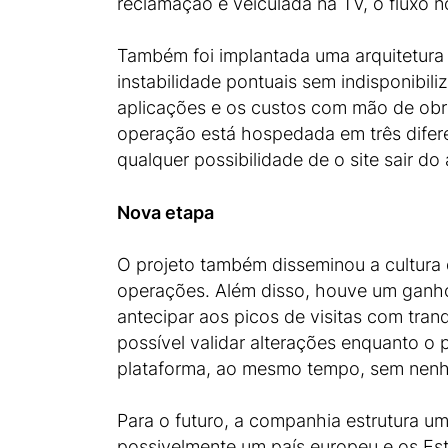
reclamação é veiculada na TV, o fluxo 
Também foi implantada uma arquitetura 
instabilidade pontuais sem indisponibili
aplicações e os custos com mão de obra
operação está hospedada em três difere
qualquer possibilidade de o site sair d
Nova etapa
O projeto também disseminou a cultura
operações. Além disso, houve um ganho 
antecipar aos picos de visitas com tra
possível validar alterações enquanto o
plataforma, ao mesmo tempo, sem nenhu
Para o futuro, a companhia estrutura um
possivelmente um país europeu e os Est