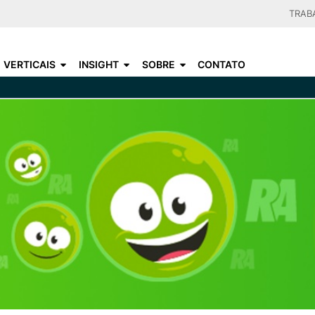
Skip
TRAB
to
CHOO
main
VERTICAIS
INSIGHT
SOBRE
CONTATO
content