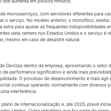
no site aumenta em poucos minutos.
de microsserviços, com servidores diferentes para cad
zar o serviço. No modelo anterior, o monolítico, exist
 extra para ajustar as frequentes indisponibilidades
ntes data centers nos Estados Unidos e o serviço é re
o ar, mesmo em caso de desastre natural.
 de DevOps dentro da empresa, aproximando o setor 
de performance significativo e ainda mais previsibil
nquilidade. O processo de desenvolvimento é mais ági
 portal continua operando normalmente com diversos 
ma interferência.
 plano de internacionalização e, até 2020, prevê inici
ados Unidos. Outra estratégia que faz parte do plano 