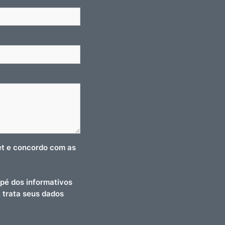
net e concordo com as
pé dos informativos
t trata seus dados