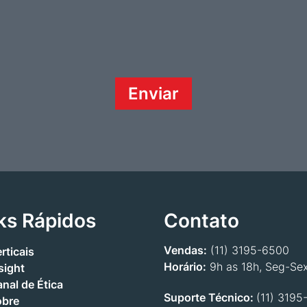
ks Rápidos
Contato
Vendas:
(11) 3195-6500
rticais
Horário:
9h as 18h, Seg-Se
sight
nal de Ética
Suporte Técnico:
(11) 3195
obre