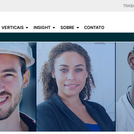
Skip
TRAB
to
CHOO
main
VERTICAIS
INSIGHT
SOBRE
CONTATO
content