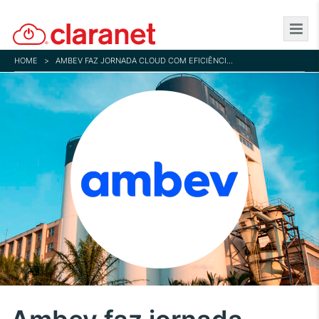
Skip
to
main
HOME
>
AMBEV FAZ JORNADA CLOUD COM EFICIÊNCIA E SEGURANÇA
content