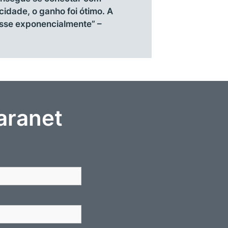
ocidade, o ganho foi ótimo. A
asse exponencialmente” –
aranet