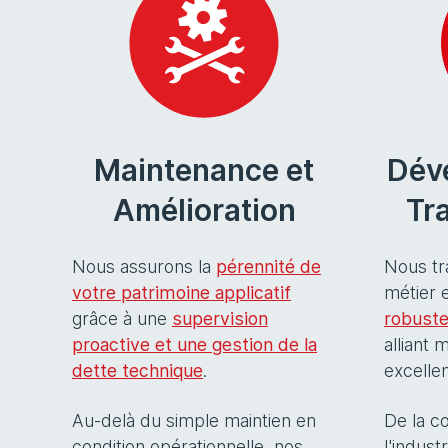
Maintenance et
Dév
Amélioration
Tr
Nous assurons la
pérennité de
Nous tr
votre patrimoine applicatif
métier 
grâce à une
supervision
robust
proactive et une gestion de la
alliant 
dette technique
.
excelle
Au-delà du simple maintien en
De la c
condition opérationnelle, nos
l'indust