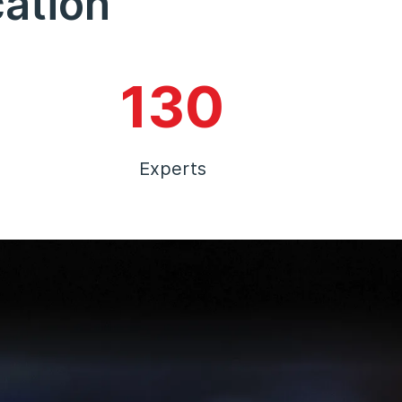
cation
130
Experts