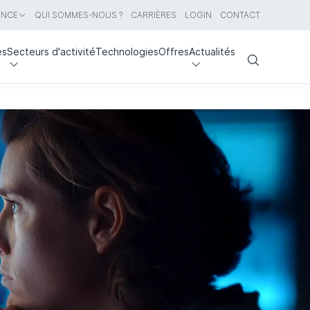
ANCE
QUI SOMMES-NOUS ?
CARRIÈRES
LOGIN
CONTACT
es
Secteurs d'activité
Technologies
Offres
Actualités
Search