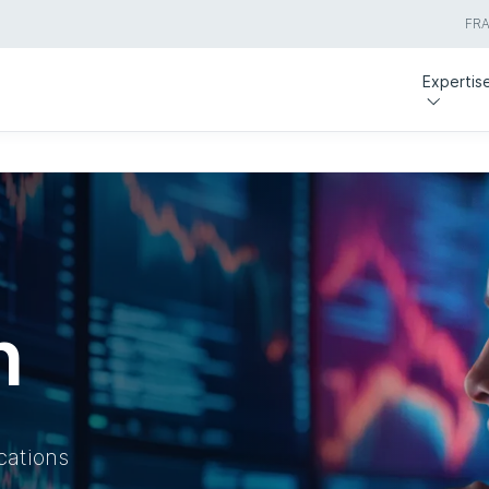
FR
Expertis
n
cations