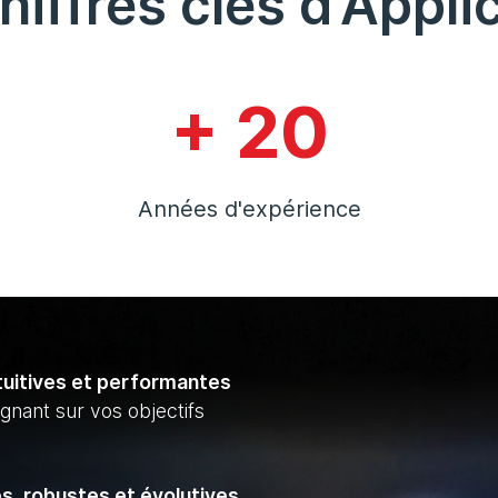
hiffres clés d'Appli
+ 20
Années d'expérience
tuitives et performantes
lignant sur vos objectifs
, robustes et évolutives