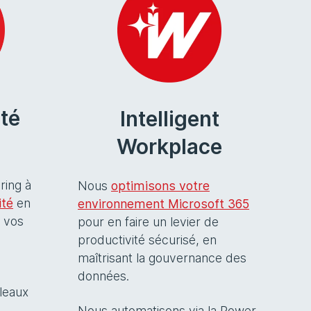
té
Intelligent
Workplace
ring à
Nous
optimisons votre
ité
en
environnement Microsoft 365
e vos
pour en faire un levier de
s
productivité sécurisé, en
maîtrisant la gouvernance des
données.
leaux
Nous automatisons via la Power