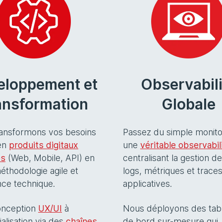
eloppement et
Observabili
ansformation
Globale
ansformons vos besoins
Passez du simple monito
en
produits digitaux
une
véritable observabil
es
(Web, Mobile, API) en
centralisant la gestion d
méthodologie agile et
logs, métriques et trace
nce technique.
applicatives.
onception
UX/UI
à
Nous déployons des tab
rialisation via des
chaînes
de bord sur-mesure qui