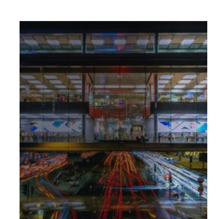
Retail, Leisure & Hospitality
Apoyamos a las empresas de los
sectores Retail, Ocio y Turismo a
mejorar la experiencia del consumidor
y el servicio al cliente a través de
soluciones tecnológicas innovadoras
que garantizan la omnicanalidad y la
seguridad.